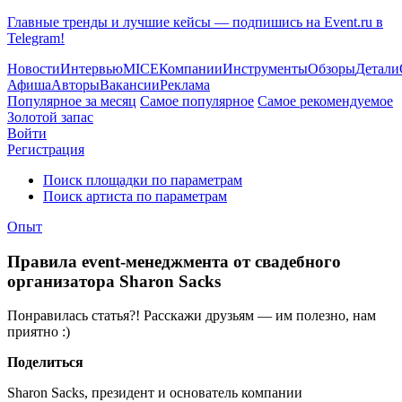
Главные тренды и лучшие кейсы — подпишись на Event.ru в
Telegram!
Новости
Интервью
MICE
Компании
Инструменты
Обзоры
Детали
Афиша
Авторы
Вакансии
Реклама
Популярное за месяц
Самое популярное
Самое рекомендуемое
Золотой запас
Войти
Регистрация
Поиск площадки по параметрам
Поиск артиста по параметрам
Опыт
Правила event-менеджмента от свадебного
организатора Sharon Sacks
Понравилась статья?! Расскажи друзьям — им полезно, нам
приятно :)
Поделиться
Sharon Sacks, президент и основатель компании