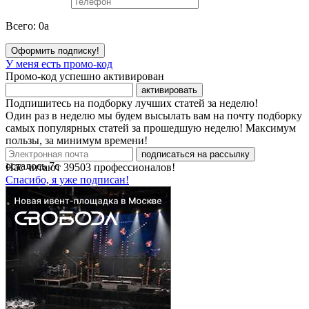
Всего:
0
a
Оформить подписку!
У меня есть промо-код
Промо-код успешно активирован
активировать
Подпишитесь на подборку лучших статей за неделю!
Один раз в неделю мы будем высылать вам на почту подборку
самых популярных статей за прошедшую неделю! Максимум
пользы, за минимум времени!
подписаться на рассылку
осталось
7
с
Нас читают
39503
профессионалов!
Спасибо, я уже подписан!