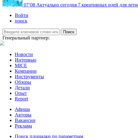
07
‘08
Актуально сегодня
7 креативных идей для летн
Войти
поиск
Поиск
Генеральный партнер:
Новости
Интервью
MICE
Компании
Инструменты
Обзоры
Детали
Опыт
Report
Афиша
Авторы
Вакансии
Реклама
Поиск площадки по параметрам