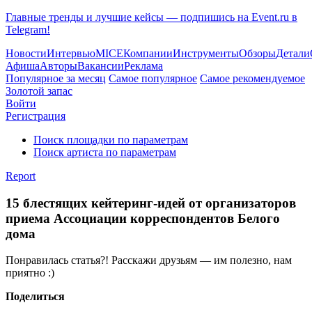
Главные тренды и лучшие кейсы — подпишись на Event.ru в
Telegram!
Новости
Интервью
MICE
Компании
Инструменты
Обзоры
Детали
Афиша
Авторы
Вакансии
Реклама
Популярное за месяц
Самое популярное
Самое рекомендуемое
Золотой запас
Войти
Регистрация
Поиск площадки по параметрам
Поиск артиста по параметрам
Report
15 блестящих кейтеринг-идей от организаторов
приема Ассоциации корреспондентов Белого
дома
Понравилась статья?! Расскажи друзьям — им полезно, нам
приятно :)
Поделиться