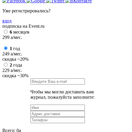
Уже регистрировались?
вход
подписка на Event.ru
6
месяцев
299
a
/мес.
1
год
249
a
/мес.
скидка
~20%
2
года
229
a
/мес.
скидка
~30%
Чтобы мы могли доставить вам
журнал, пожалуйста заполните:
Всего:
0
a