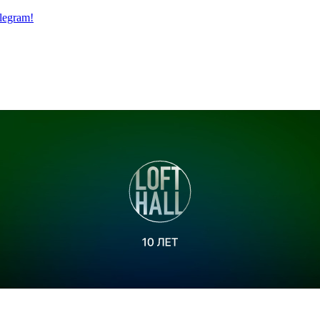
legram!