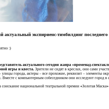
ый актуальный экспириенс-тимбилдинг последнего
ятно :)
едставитель актуального сегодня жанра «променад-спектакл
рной игры и квеста.
Зрители не сидят в креслах, они сами участ
– улицы города, актеры – все прохожие, реквизит – элементы 
 Вместе с компьютерным собеседником они исследуют город в ф
а соискание национальной театральной премии
«
Золотая Маска
»