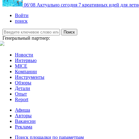
06
‘08
Актуально сегодня
7 креативных идей для летн
Войти
поиск
Поиск
Генеральный партнер:
Новости
Интервью
MICE
Компании
Инструменты
Обзоры
Детали
Опыт
Report
Афиша
Авторы
Вакансии
Реклама
Поиск площадки по параметрам