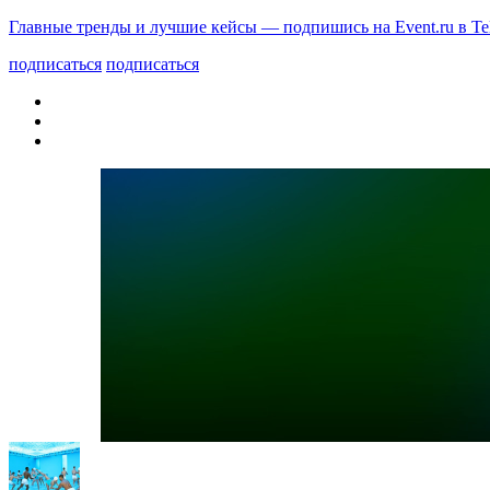
Главные тренды и лучшие кейсы — подпишись на Event.ru в Te
подписаться
подписаться