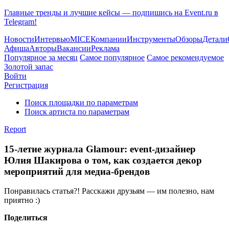
Главные тренды и лучшие кейсы — подпишись на Event.ru в
Telegram!
Новости
Интервью
MICE
Компании
Инструменты
Обзоры
Детали
Афиша
Авторы
Вакансии
Реклама
Популярное за месяц
Самое популярное
Самое рекомендуемое
Золотой запас
Войти
Регистрация
Поиск площадки по параметрам
Поиск артиста по параметрам
Report
15-летие журнала Glamour: event-дизайнер
Юлия Шакирова о том, как создается декор
мероприятий для медиа-брендов
Понравилась статья?! Расскажи друзьям — им полезно, нам
приятно :)
Поделиться