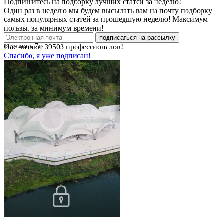
Подпишитесь на подборку лучших статей за неделю!
Один раз в неделю мы будем высылать вам на почту подборку
самых популярных статей за прошедшую неделю! Максимум
пользы, за минимум времени!
подписаться на рассылку
осталось
7
с
Нас читают
39503
профессионалов!
Спасибо, я уже подписан!