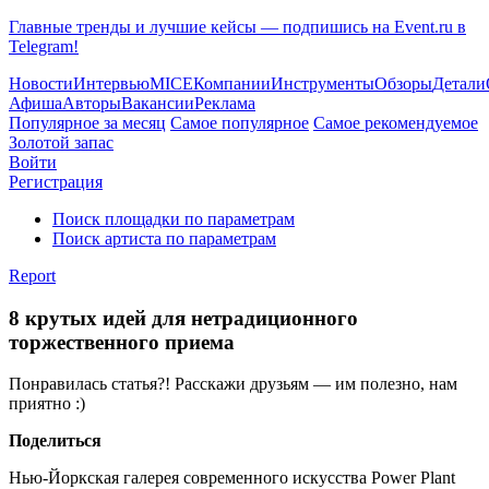
Главные тренды и лучшие кейсы — подпишись на Event.ru в
Telegram!
Новости
Интервью
MICE
Компании
Инструменты
Обзоры
Детали
Афиша
Авторы
Вакансии
Реклама
Популярное за месяц
Самое популярное
Самое рекомендуемое
Золотой запас
Войти
Регистрация
Поиск площадки по параметрам
Поиск артиста по параметрам
Report
8 крутых идей для нетрадиционного
торжественного приема
Понравилась статья?! Расскажи друзьям — им полезно, нам
приятно :)
Поделиться
Нью-Йоркская галерея современного искусства Power Plant