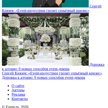
Сергей
Князев: «Еvent-индустрии грозит серьёзный кризис»
Дорожка
к алтарю: 9 новых способов event-декора
Сергей Князев: «Еvent-индустрии грозит серьёзный кризис»
Дорожка к алтарю: 9 новых способов event-декора
О сайте
Авторы
Реклама
Контакты
© Event.ru, 2026