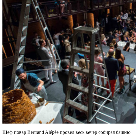
Шеф-повар Bertrand Alépée провел весь вечер собирая башню