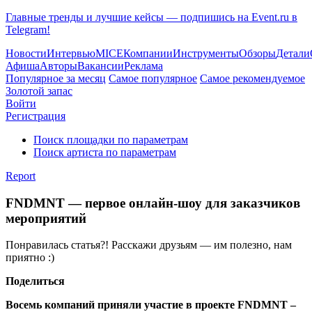
Главные тренды и лучшие кейсы — подпишись на Event.ru в
Telegram!
Новости
Интервью
MICE
Компании
Инструменты
Обзоры
Детали
Афиша
Авторы
Вакансии
Реклама
Популярное за месяц
Самое популярное
Самое рекомендуемое
Золотой запас
Войти
Регистрация
Поиск площадки по параметрам
Поиск артиста по параметрам
Report
FNDMNT — первое онлайн-шоу для заказчиков
мероприятий
Понравилась статья?! Расскажи друзьям — им полезно, нам
приятно :)
Поделиться
Восемь компаний приняли участие в проекте FNDMNT –