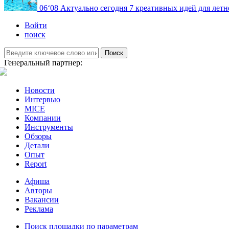
06
‘08
Актуально сегодня
7 креативных идей для летн
Войти
поиск
Поиск
Генеральный партнер:
Новости
Интервью
MICE
Компании
Инструменты
Обзоры
Детали
Опыт
Report
Афиша
Авторы
Вакансии
Реклама
Поиск площадки по параметрам