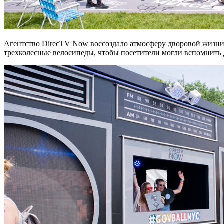
Агентство DirecTV Now воссоздало атмосферу дворовой жизни 
трехколесные велосипеды, чтобы посетители могли вспомнить 