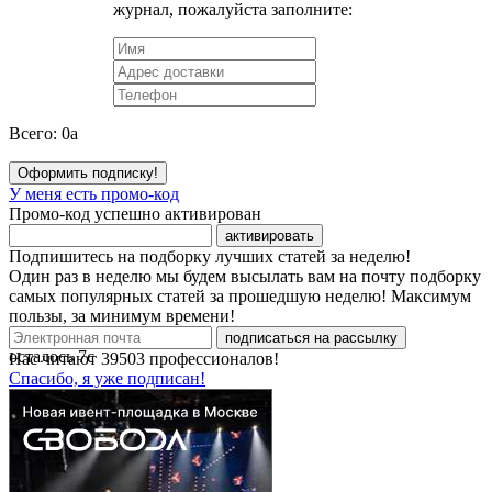
журнал, пожалуйста заполните:
Всего:
0
a
Оформить подписку!
У меня есть промо-код
Промо-код успешно активирован
активировать
Подпишитесь на подборку лучших статей за неделю!
Один раз в неделю мы будем высылать вам на почту подборку
самых популярных статей за прошедшую неделю! Максимум
пользы, за минимум времени!
подписаться на рассылку
осталось
7
с
Нас читают
39503
профессионалов!
Спасибо, я уже подписан!