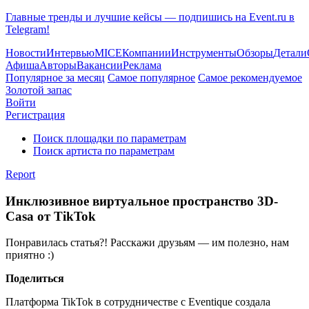
Главные тренды и лучшие кейсы — подпишись на Event.ru в
Telegram!
Новости
Интервью
MICE
Компании
Инструменты
Обзоры
Детали
Афиша
Авторы
Вакансии
Реклама
Популярное за месяц
Самое популярное
Самое рекомендуемое
Золотой запас
Войти
Регистрация
Поиск площадки по параметрам
Поиск артиста по параметрам
Report
Инклюзивное виртуальное пространство 3D-
Casa от TikTok
Понравилась статья?! Расскажи друзьям — им полезно, нам
приятно :)
Поделиться
Платформа TikTok в сотрудничестве с Eventique создала