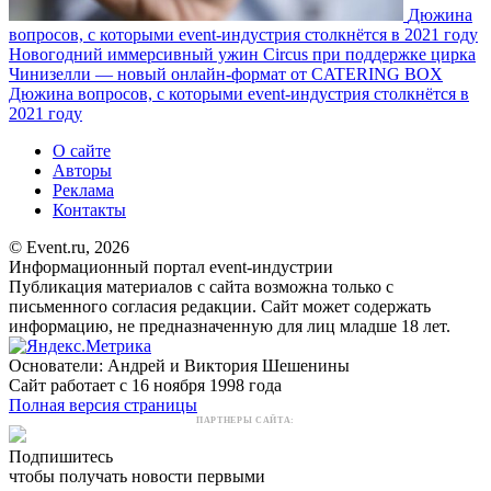
Дюжина
вопросов, с которыми event-индустрия столкнётся в 2021 году
Новогодний иммерсивный ужин Circus при поддержке цирка
Чинизелли — новый онлайн-формат от CATERING BOX
Дюжина вопросов, с которыми event-индустрия столкнётся в
2021 году
О сайте
Авторы
Реклама
Контакты
© Event.ru, 2026
Информационный портал event-индустрии
Публикация материалов с сайта возможна только с
письменного согласия редакции. Сайт может содержать
информацию, не предназначенную для лиц младше 18 лет.
Основатели: Андрей и Виктория Шешенины
Сайт работает с 16 ноября 1998 года
Полная версия страницы
ПАРТНЕРЫ САЙТА:
Подпишитесь
чтобы получать новости первыми