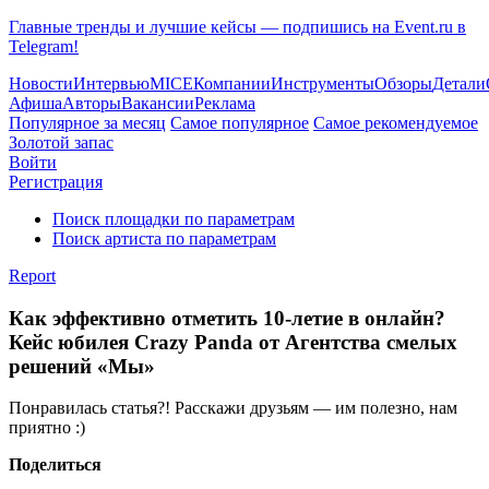
Главные тренды и лучшие кейсы — подпишись на Event.ru в
Telegram!
Новости
Интервью
MICE
Компании
Инструменты
Обзоры
Детали
Афиша
Авторы
Вакансии
Реклама
Популярное за месяц
Самое популярное
Самое рекомендуемое
Золотой запас
Войти
Регистрация
Поиск площадки по параметрам
Поиск артиста по параметрам
Report
Как эффективно отметить 10-летие в онлайн?
Кейс юбилея Crazy Panda от Агентства смелых
решений «Мы»
Понравилась статья?! Расскажи друзьям — им полезно, нам
приятно :)
Поделиться