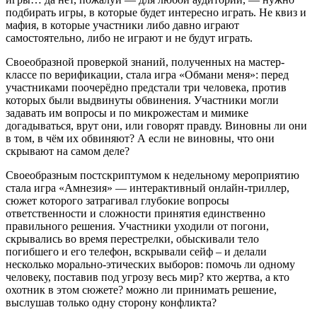
подбирать игры, в которые будет интересно играть. Не квиз и
мафия, в которые участники либо давно играют
самостоятельно, либо не играют и не будут играть.
Своеобразной проверкой знаний, полученных на мастер-
классе по верификации, стала игра «Обмани меня»: перед
участниками поочерёдно предстали три человека, против
которых были выдвинуты обвинения. Участники могли
задавать им вопросы и по микрожестам и мимике
догадываться, врут они, или говорят правду. Виновны ли они
в том, в чём их обвиняют? А если не виновны, что они
скрывают на самом деле?
Своеобразным постскриптумом к недельному мероприятию
стала игра «Амнезия» — интерактивный онлайн-триллер,
сюжет которого затрагивал глубокие вопросы
ответственности и сложности принятия единственно
правильного решения. Участники уходили от погони,
скрывались во время перестрелки, обыскивали тело
погибшего и его телефон, вскрывали сейф – и делали
несколько морально-этических выборов: помочь ли одному
человеку, поставив под угрозу весь мир? кто жертва, а кто
охотник в этом сюжете? можно ли принимать решение,
выслушав только одну сторону конфликта?