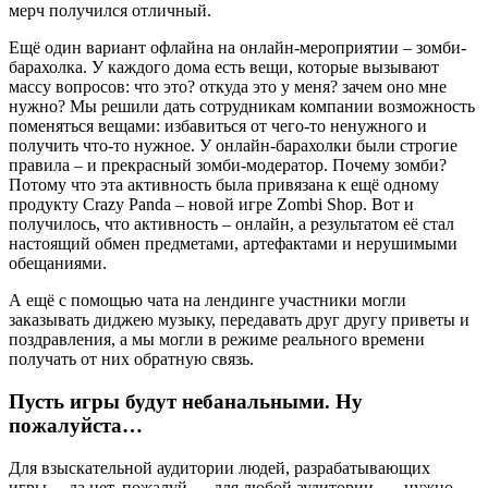
мерч получился отличный.
Ещё один вариант офлайна на онлайн-мероприятии – зомби-
барахолка. У каждого дома есть вещи, которые вызывают
массу вопросов: что это? откуда это у меня? зачем оно мне
нужно? Мы решили дать сотрудникам компании возможность
поменяться вещами: избавиться от чего-то ненужного и
получить что-то нужное. У онлайн-барахолки были строгие
правила – и прекрасный зомби-модератор. Почему зомби?
Потому что эта активность была привязана к ещё одному
продукту Crazy Panda – новой игре Zombi Shop. Вот и
получилось, что активность – онлайн, а результатом её стал
настоящий обмен предметами, артефактами и нерушимыми
обещаниями.
А ещё с помощью чата на лендинге участники могли
заказывать диджею музыку, передавать друг другу приветы и
поздравления, а мы могли в режиме реального времени
получать от них обратную связь.
Пусть игры будут небанальными. Ну
пожалуйста…
Для взыскательной аудитории людей, разрабатывающих
игры… да нет, пожалуй — для любой аудитории, — нужно