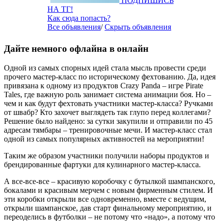
ПОДПИШИСЬ
НА ТГ!
Как сюда попасть?
Все объявления
/
Скрыть объявления
Дайте немного офлайна в онлайн
Одной из самых спорных идей стала мысль провести среди
прочего мастер-класс по историческому фехтованию. Да, идея
привязана к одному из продуктов Crazy Panda – игре Pirate
Tales, где важную роль занимает система анимации боя. Но –
чем и как будут фехтовать участники мастер-класса? Ручками
от швабр? Кто захочет выглядеть так глупо перед коллегами?
Решение было найдено: за сутки закупили и отправили по 45
адресам тямбары – тренировочные мечи. И мастер-класс стал
одной из самых популярных активностей на мероприятии!
Таким же образом участники получили наборы продуктов и
брендированные фартуки для кулинарного мастер-класса.
А все-все-все – красивую коробочку с бутылкой шампанского,
бокалами и красивым мерчем с новым фирменным стилем. И
эти коробки открыли все одновременно, вместе с ведущим,
открыли шампанское, дав старт финальному мероприятию, и
переоделись в футболки – не потому что «надо», а потому что