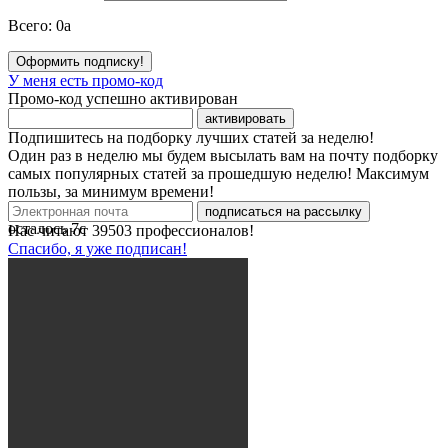
Всего:
0
a
Оформить подписку!
У меня есть промо-код
Промо-код успешно активирован
активировать
Подпишитесь на подборку лучших статей за неделю!
Один раз в неделю мы будем высылать вам на почту подборку
самых популярных статей за прошедшую неделю! Максимум
пользы, за минимум времени!
подписаться на рассылку
осталось
7
с
Нас читают
39503
профессионалов!
Спасибо, я уже подписан!