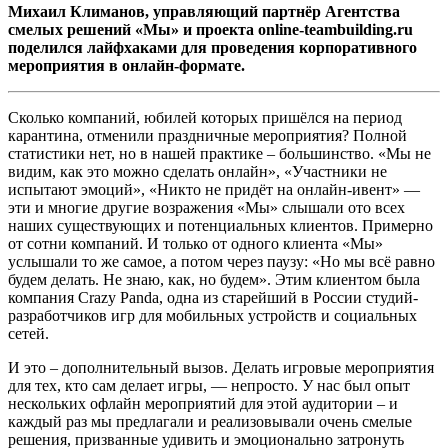
Михаил Климанов, управляющий партнёр Агентства
смелых решений «Мы» и проекта online-teambuilding.ru
поделился
лайфхаками для проведения
корпоративного
мероприятия в онлайн-формате.
Сколько компаний, юбилей которых пришёлся на период
карантина, отменили праздничные мероприятия? Полной
статистики нет, но в нашей практике – большинство. «Мы не
видим, как это можно сделать онлайн», «Участники не
испытают эмоций», «Никто не придёт на онлайн-ивент» —
эти и многие другие возражения «Мы» слышали ото всех
наших существующих и потенциальных клиентов. Примерно
от сотни компаний. И только от одного клиента «Мы»
услышали то же самое, а потом через паузу: «Но мы всё равно
будем делать. Не знаю, как, но будем». Этим клиентом была
компания Crazy Panda, одна из старейший в России студий-
разработчиков игр для мобильных устройств и социальных
сетей.
И это – дополнительный вызов. Делать игровые мероприятия
для тех, кто сам делает игры, — непросто. У нас был опыт
нескольких офлайн мероприятий для этой аудитории – и
каждый раз мы предлагали и реализовывали очень смелые
решения, призванные удивить и эмоционально затронуть