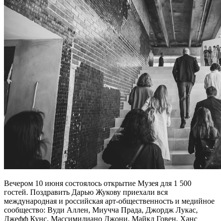
Вечером 10 июня состоялось открытие Музея для 1 500
гостей. Поздравить Дарью Жукову приехали вся
международная и российская арт-общественность и медийное
сообщество: Вуди Аллен, Миучча Прада, Джордж Лукас,
Джефф Кунс, Массимилиано Джони, Майкл Говен, Ханс