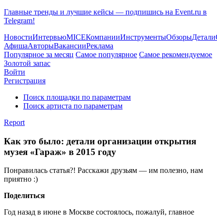
Главные тренды и лучшие кейсы — подпишись на Event.ru в
Telegram!
Новости
Интервью
MICE
Компании
Инструменты
Обзоры
Детали
Афиша
Авторы
Вакансии
Реклама
Популярное за месяц
Самое популярное
Самое рекомендуемое
Золотой запас
Войти
Регистрация
Поиск площадки по параметрам
Поиск артиста по параметрам
Report
Как это было: детали организации открытия
музея «Гараж» в 2015 году
Понравилась статья?! Расскажи друзьям — им полезно, нам
приятно :)
Поделиться
Год назад в июне в Москве состоялось, пожалуй, главное