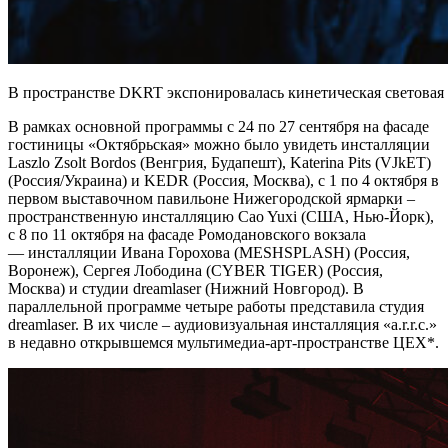
В пространстве DKRT экспонировалась кинетическая световая
В рамках основной программы с 24 по 27 сентября на фасаде
гостиницы «Октябрьская» можно было увидеть инсталляции
Laszlo Zsolt Bordos (Венгрия, Будапешт), Katerina Pits (VJkET)
(Россия/Украина) и KEDR (Россия, Москва), с 1 по 4 октября в
первом выставочном павильоне Нижегородской ярмарки –
пространственную инсталляцию Cao Yuxi (США, Нью-Йорк),
с 8 по 11 октября на фасаде Ромодановского вокзала
— инсталляции Ивана Горохова (MESHSPLASH) (Россия,
Воронеж), Сергея Лободина (CYBER TIGER) (Россия,
Москва) и студии dreamlaser (Нижний Новгород). В
параллельной программе четыре работы представила студия
dreamlaser. В их числе – аудиовизуальная инсталляция «a.r.r.c.»
в недавно открывшемся мультимедиа-арт-пространстве
ЦЕХ*
.