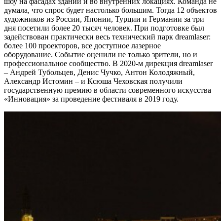
шоу на фасадах зданий и во внутренних локациях. Команда не
думала, что спрос будет настолько большим. Тогда 12 объектов
художников из России, Японии, Турции и Германии за три
дня посетили более 20 тысяч человек. При подготовке был
задействован практически весь технический парк dreamlaser:
более 100 проекторов, все доступное лазерное
оборудование. Событие оценили не только зрители, но и
профессиональное сообщество. В 2020-м дирекция
dreamlaser
– Андрей Тубольцев, Денис Чучко, Антон Колодяжный,
Александр Истомин – и Ксюша Чеховская получили
государственную премию в области современного искусства
«Инновация» за проведение фестиваля в 2019 году.