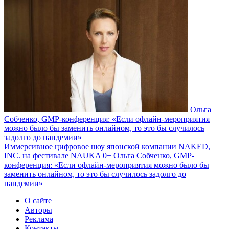
Ольга
Собченко, GMP-конференция: «Если офлайн-мероприятия
можно было бы заменить онлайном, то это бы случилось
задолго до пандемии»
Иммерсивное цифровое шоу японской компании NAKED,
INC. на фестивале NAUKA 0+
Ольга Собченко, GMP-
конференция: «Если офлайн-мероприятия можно было бы
заменить онлайном, то это бы случилось задолго до
пандемии»
О сайте
Авторы
Реклама
Контакты