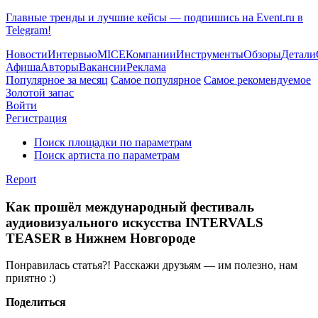
Главные тренды и лучшие кейсы — подпишись на Event.ru в
Telegram!
Новости
Интервью
MICE
Компании
Инструменты
Обзоры
Детали
Афиша
Авторы
Вакансии
Реклама
Популярное за месяц
Самое популярное
Самое рекомендуемое
Золотой запас
Войти
Регистрация
Поиск площадки по параметрам
Поиск артиста по параметрам
Report
Как прошёл международный фестиваль
аудиовизуального искусства INTERVALS
TEASER в Нижнем Новгороде
Понравилась статья?! Расскажи друзьям — им полезно, нам
приятно :)
Поделиться