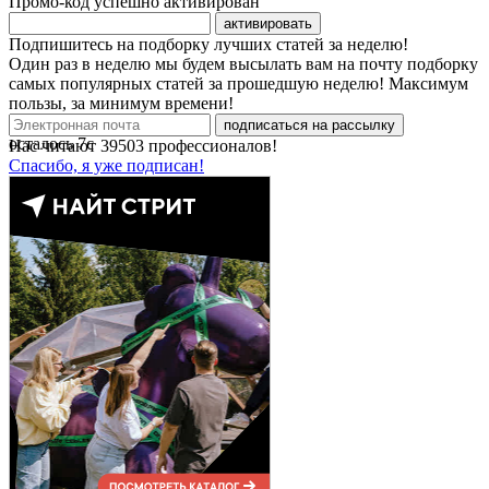
Промо-код успешно активирован
активировать
Подпишитесь на подборку лучших статей за неделю!
Один раз в неделю мы будем высылать вам на почту подборку
самых популярных статей за прошедшую неделю! Максимум
пользы, за минимум времени!
подписаться на рассылку
осталось
7
с
Нас читают
39503
профессионалов!
Спасибо, я уже подписан!