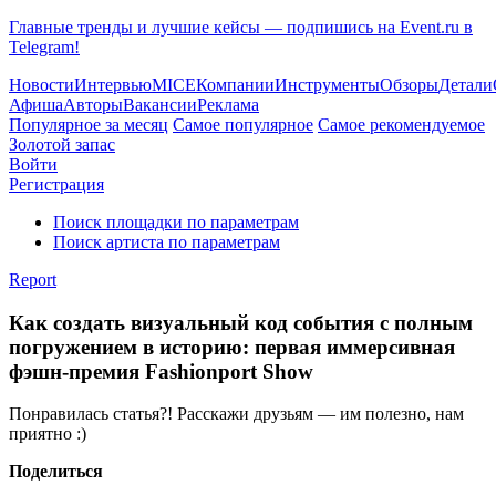
Главные тренды и лучшие кейсы — подпишись на Event.ru в
Telegram!
Новости
Интервью
MICE
Компании
Инструменты
Обзоры
Детали
Афиша
Авторы
Вакансии
Реклама
Популярное за месяц
Самое популярное
Самое рекомендуемое
Золотой запас
Войти
Регистрация
Поиск площадки по параметрам
Поиск артиста по параметрам
Report
Как создать визуальный код события с полным
погружением в историю: первая иммерсивная
фэшн-премия Fashionport Show
Понравилась статья?! Расскажи друзьям — им полезно, нам
приятно :)
Поделиться