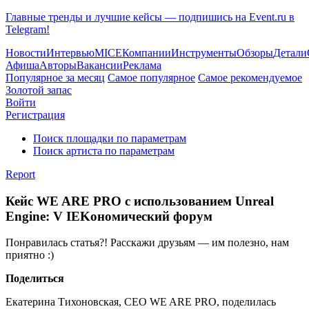
Главные тренды и лучшие кейсы — подпишись на Event.ru в
Telegram!
Новости
Интервью
MICE
Компании
Инструменты
Обзоры
Детали
Афиша
Авторы
Вакансии
Реклама
Популярное за месяц
Самое популярное
Самое рекомендуемое
Золотой запас
Войти
Регистрация
Поиск площадки по параметрам
Поиск артиста по параметрам
Report
Кейс WE ARE PRO с использованием Unreal
Engine: V IEKономический форум
Понравилась статья?! Расскажи друзьям — им полезно, нам
приятно :)
Поделиться
Екатерина Тихоновская, CEO WE ARE PRO, поделилась