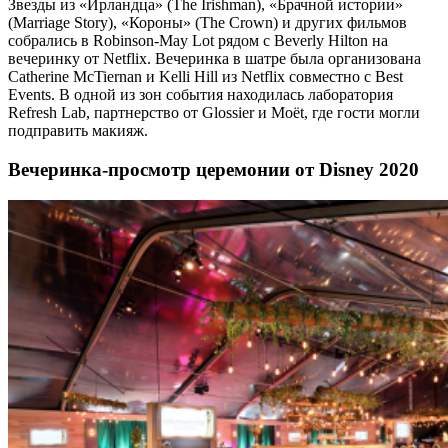
Звезды из «Ирландца» (The Irishman), «Брачной истории»
(Marriage Story), «Короны» (The Crown) и других фильмов
собрались в Robinson-May Lot рядом с Beverly Hilton на
вечеринку от Netflix. Вечеринка в шатре была организована
Catherine McTiernan и Kelli Hill из Netflix совместно с Best
Events. В одной из зон события находилась лаборатория
Refresh Lab, партнерство от Glossier и Moët, где гости могли
подправить макияж.
Вечеринка-просмотр церемонии от Disney 2020