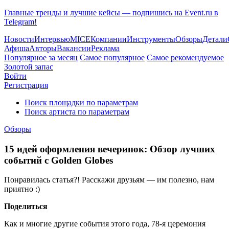
Главные тренды и лучшие кейсы — подпишись на Event.ru в
Telegram!
Новости
Интервью
MICE
Компании
Инструменты
Обзоры
Детали
Афиша
Авторы
Вакансии
Реклама
Популярное за месяц
Самое популярное
Самое рекомендуемое
Золотой запас
Войти
Регистрация
Поиск площадки по параметрам
Поиск артиста по параметрам
Обзоры
15 идей оформления вечеринок: Обзор лучших
событий с Golden Globes
Понравилась статья?! Расскажи друзьям — им полезно, нам
приятно :)
Поделиться
Как и многие другие события этого года, 78-я церемония