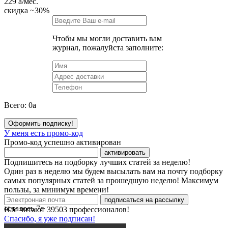
229
a
/мес.
скидка
~30%
Чтобы мы могли доставить вам
журнал, пожалуйста заполните:
Всего:
0
a
Оформить подписку!
У меня есть промо-код
Промо-код успешно активирован
активировать
Подпишитесь на подборку лучших статей за неделю!
Один раз в неделю мы будем высылать вам на почту подборку
самых популярных статей за прошедшую неделю! Максимум
пользы, за минимум времени!
подписаться на рассылку
осталось
7
с
Нас читают
39503
профессионалов!
Спасибо, я уже подписан!