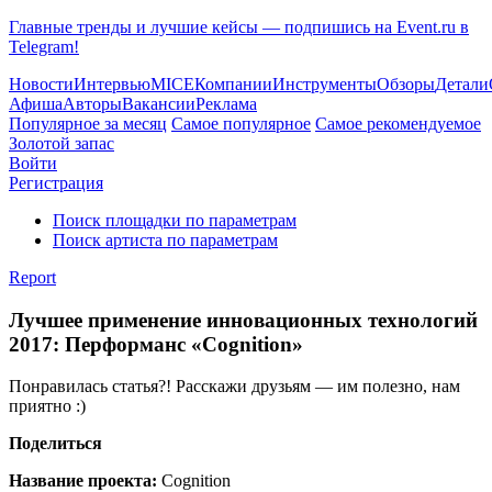
Главные тренды и лучшие кейсы — подпишись на Event.ru в
Telegram!
Новости
Интервью
MICE
Компании
Инструменты
Обзоры
Детали
Афиша
Авторы
Вакансии
Реклама
Популярное за месяц
Самое популярное
Самое рекомендуемое
Золотой запас
Войти
Регистрация
Поиск площадки по параметрам
Поиск артиста по параметрам
Report
Лучшее применение инновационных технологий
2017: Перформанс «Cognition»
Понравилась статья?! Расскажи друзьям — им полезно, нам
приятно :)
Поделиться
Название проекта:
Cognition