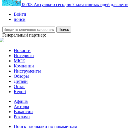
06
‘08
Актуально сегодня
7 креативных идей для летн
Войти
поиск
Поиск
Генеральный партнер:
Новости
Интервью
MICE
Компании
Инструменты
Обзоры
Детали
Опыт
Report
Афиша
Авторы
Вакансии
Реклама
Поиск площадки по параметрам