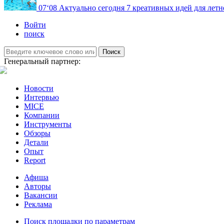
07
‘08
Актуально сегодня
7 креативных идей для летн
Войти
поиск
Поиск
Генеральный партнер:
Новости
Интервью
MICE
Компании
Инструменты
Обзоры
Детали
Опыт
Report
Афиша
Авторы
Вакансии
Реклама
Поиск площадки по параметрам