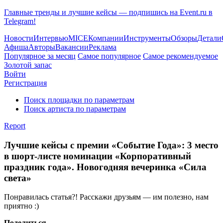
Главные тренды и лучшие кейсы — подпишись на Event.ru в
Telegram!
Новости
Интервью
MICE
Компании
Инструменты
Обзоры
Детали
Афиша
Авторы
Вакансии
Реклама
Популярное за месяц
Самое популярное
Самое рекомендуемое
Золотой запас
Войти
Регистрация
Поиск площадки по параметрам
Поиск артиста по параметрам
Report
Лучшие кейсы с премии «Событие Года»: 3 место
в шорт-листе номинации «Корпоративный
праздник года». Новогодняя вечеринка «Сила
света»
Понравилась статья?! Расскажи друзьям — им полезно, нам
приятно :)
Поделиться