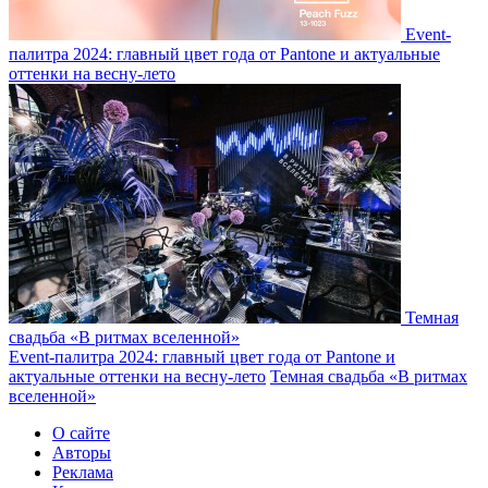
Event-
палитра 2024: главный цвет года от Pantone и актуальные
оттенки на весну-лето
Темная
свадьба «В ритмах вселенной»
Event-палитра 2024: главный цвет года от Pantone и
актуальные оттенки на весну-лето
Темная свадьба «В ритмах
вселенной»
О сайте
Авторы
Реклама