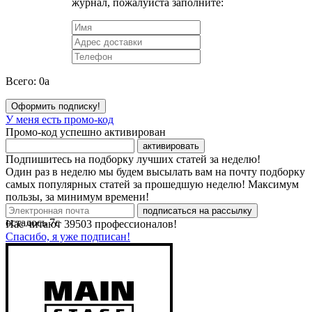
журнал, пожалуйста заполните:
Всего:
0
a
Оформить подписку!
У меня есть промо-код
Промо-код успешно активирован
активировать
Подпишитесь на подборку лучших статей за неделю!
Один раз в неделю мы будем высылать вам на почту подборку
самых популярных статей за прошедшую неделю! Максимум
пользы, за минимум времени!
подписаться на рассылку
осталось
7
с
Нас читают
39503
профессионалов!
Спасибо, я уже подписан!