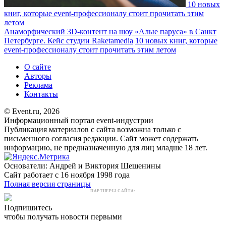
10 новых
книг, которые event-профессионалу стоит прочитать этим
летом
Анаморфический 3D-контент на шоу «Алые паруса» в Санкт
Петербурге. Кейс студии Raketamedia
10 новых книг, которые
event-профессионалу стоит прочитать этим летом
О сайте
Авторы
Реклама
Контакты
© Event.ru, 2026
Информационный портал event-индустрии
Публикация материалов с сайта возможна только с
письменного согласия редакции. Сайт может содержать
информацию, не предназначенную для лиц младше 18 лет.
Основатели: Андрей и Виктория Шешенины
Сайт работает с 16 ноября 1998 года
Полная версия страницы
ПАРТНЕРЫ САЙТА:
Подпишитесь
чтобы получать новости первыми