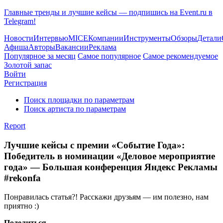
Главные тренды и лучшие кейсы — подпишись на Event.ru в
Telegram!
Новости
Интервью
MICE
Компании
Инструменты
Обзоры
Детали
Афиша
Авторы
Вакансии
Реклама
Популярное за месяц
Самое популярное
Самое рекомендуемое
Золотой запас
Войти
Регистрация
Поиск площадки по параметрам
Поиск артиста по параметрам
Report
Лучшие кейсы с премии «Событие Года»:
Победитель в номинации «Деловое мероприятие
года» — Большая конференция Яндекс Рекламы
#rekonfa
Понравилась статья?! Расскажи друзьям — им полезно, нам
приятно :)
Поделиться