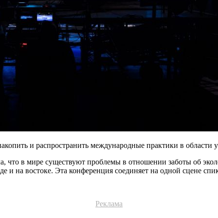
 накопить и распространить международные практики в области у
а, что в мире существуют проблемы в отношении заботы об эколо
де и на востоке. Эта конференция соединяет на одной сцене спи
Реклама