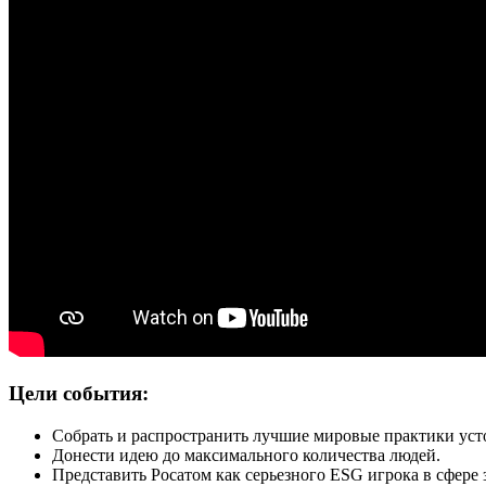
Цели события:
Собрать и распространить лучшие мировые практики уст
Донести идею до максимального количества людей.
Представить Росатом как серьезного ESG игрока в сфере