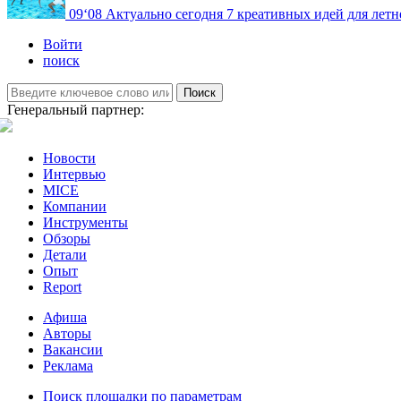
09
‘08
Актуально сегодня
7 креативных идей для летн
Войти
поиск
Поиск
Генеральный партнер:
Новости
Интервью
MICE
Компании
Инструменты
Обзоры
Детали
Опыт
Report
Афиша
Авторы
Вакансии
Реклама
Поиск площадки по параметрам