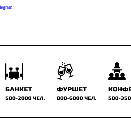
legram!