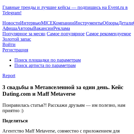
Главные тренды и лучшие кейсы — подпишись на Event.ru в
Telegram!
Новости
Интервью
MICE
Компании
Инструменты
Обзоры
Детали
Афиша
Авторы
Вакансии
Реклама
Популярное за месяц
Самое популярное
Самое рекомендуемое
Золотой запас
Войти
Регистрация
Поиск площадки по параметрам
Поиск артиста по параметрам
Report
3 свадьбы в Метавселенной за один день. Кейс
Dating.com и Maff Metaverse
Понравилась статья?! Расскажи друзьям — им полезно, нам
приятно :)
Поделиться
Агентство Maff Metaverse, совместно с приложением для