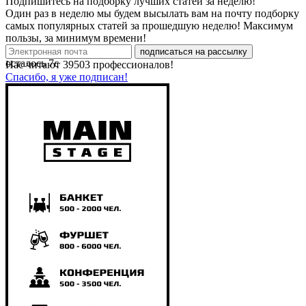
Подпишитесь на подборку лучших статей за неделю!
Один раз в неделю мы будем высылать вам на почту подборку
самых популярных статей за прошедшую неделю! Максимум
пользы, за минимум времени!
подписаться на рассылку
осталось
7
с
Нас читают
39503
профессионалов!
Спасибо, я уже подписан!