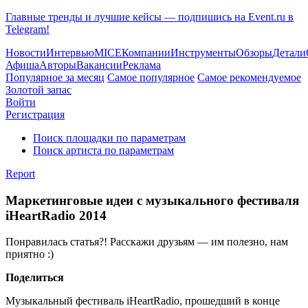
Главные тренды и лучшие кейсы — подпишись на Event.ru в
Telegram!
Новости
Интервью
MICE
Компании
Инструменты
Обзоры
Детали
Афиша
Авторы
Вакансии
Реклама
Популярное за месяц
Самое популярное
Самое рекомендуемое
Золотой запас
Войти
Регистрация
Поиск площадки по параметрам
Поиск артиста по параметрам
Report
Маркетинговые идеи с музыкального фестиваля
iHeartRadio 2014
Понравилась статья?! Расскажи друзьям — им полезно, нам
приятно :)
Поделиться
Музыкальный фестиваль iHeartRadio, прошедший в конце