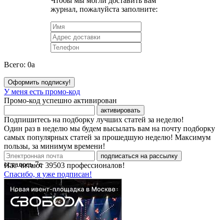
Чтобы мы могли доставить вам
журнал, пожалуйста заполните:
Всего:
0
a
Оформить подписку!
У меня есть промо-код
Промо-код успешно активирован
активировать
Подпишитесь на подборку лучших статей за неделю!
Один раз в неделю мы будем высылать вам на почту подборку
самых популярных статей за прошедшую неделю! Максимум
пользы, за минимум времени!
подписаться на рассылку
осталось
7
с
Нас читают
39503
профессионалов!
Спасибо, я уже подписан!