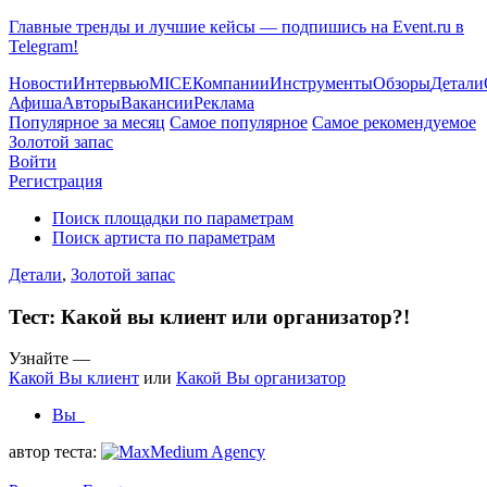
Главные тренды и лучшие кейсы — подпишись на Event.ru в
Telegram!
Новости
Интервью
MICE
Компании
Инструменты
Обзоры
Детали
Афиша
Авторы
Вакансии
Реклама
Популярное за месяц
Самое популярное
Самое рекомендуемое
Золотой запас
Войти
Регистрация
Поиск площадки по параметрам
Поиск артиста по параметрам
Детали
,
Золотой запас
Тест: Какой вы клиент или организатор?!
Узнайте —
Какой Вы клиент
или
Какой Вы организатор
Вы
автор теста: