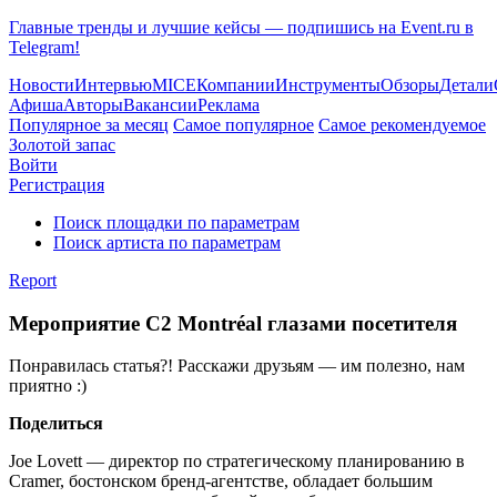
Главные тренды и лучшие кейсы — подпишись на Event.ru в
Telegram!
Новости
Интервью
MICE
Компании
Инструменты
Обзоры
Детали
Афиша
Авторы
Вакансии
Реклама
Популярное за месяц
Самое популярное
Самое рекомендуемое
Золотой запас
Войти
Регистрация
Поиск площадки по параметрам
Поиск артиста по параметрам
Report
Мероприятие C2 Montréal глазами посетителя
Понравилась статья?! Расскажи друзьям — им полезно, нам
приятно :)
Поделиться
Joe Lovett — директор по стратегическому планированию в
Cramer, бостонском бренд-агентстве, обладает большим