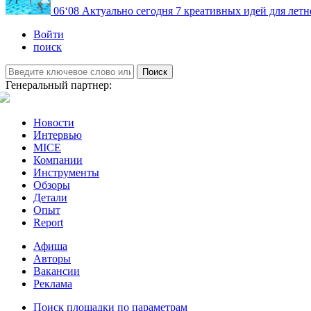
06
‘08
Актуально сегодня
7 креативных идей для летн
Войти
поиск
Поиск
Генеральный партнер:
Новости
Интервью
MICE
Компании
Инструменты
Обзоры
Детали
Опыт
Report
Афиша
Авторы
Вакансии
Реклама
Поиск площадки по параметрам