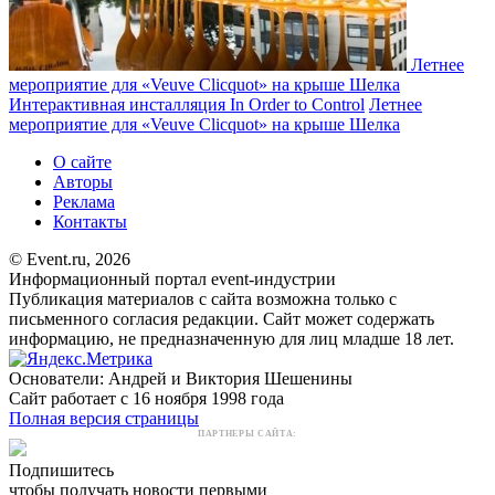
Летнее
мероприятие для «Veuve Clicquot» на крыше Шелка
Интерактивная инсталляция In Order to Control
Летнее
мероприятие для «Veuve Clicquot» на крыше Шелка
О сайте
Авторы
Реклама
Контакты
© Event.ru, 2026
Информационный портал event-индустрии
Публикация материалов с сайта возможна только с
письменного согласия редакции. Сайт может содержать
информацию, не предназначенную для лиц младше 18 лет.
Основатели: Андрей и Виктория Шешенины
Сайт работает с 16 ноября 1998 года
Полная версия страницы
ПАРТНЕРЫ САЙТА:
Подпишитесь
чтобы получать новости первыми