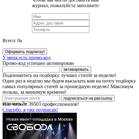
журнал, пожалуйста заполните:
Всего:
0
a
Оформить подписку!
У меня есть промо-код
Промо-код успешно активирован
активировать
Подпишитесь на подборку лучших статей за неделю!
Один раз в неделю мы будем высылать вам на почту подборку
самых популярных статей за прошедшую неделю! Максимум
пользы, за минимум времени!
подписаться на рассылку
осталось
7
с
Нас читают
39503
профессионалов!
Спасибо, я уже подписан!