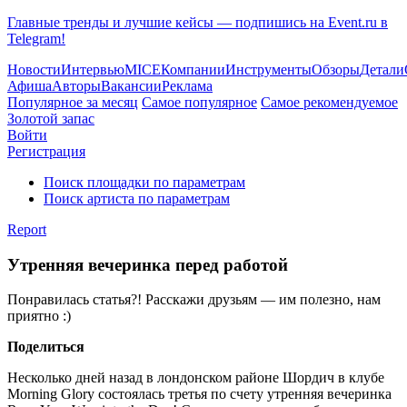
Главные тренды и лучшие кейсы — подпишись на Event.ru в
Telegram!
Новости
Интервью
MICE
Компании
Инструменты
Обзоры
Детали
Афиша
Авторы
Вакансии
Реклама
Популярное за месяц
Самое популярное
Самое рекомендуемое
Золотой запас
Войти
Регистрация
Поиск площадки по параметрам
Поиск артиста по параметрам
Report
Утренняя вечеринка перед работой
Понравилась статья?! Расскажи друзьям — им полезно, нам
приятно :)
Поделиться
Несколько дней назад в лондонском районе Шордич в клубе
Morning Glory состоялась третья по счету утренняя вечеринка