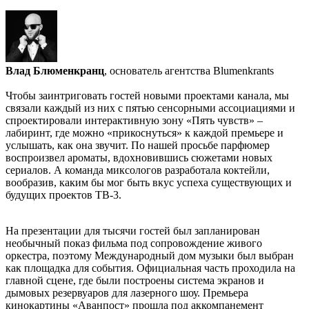
Влад Блюменкранц
, основатель агентства Blumenkrants
Чтобы заинтриговать гостей новыми проектами канала, мы
связали каждый из них с пятью сенсорными ассоциациями и
спроектировали интерактивную зону «Пять чувств» –
лабиринт, где можно «прикоснуться» к каждой премьере и
услышать, как она звучит. По нашей просьбе парфюмер
воспроизвел ароматы, вдохновившись сюжетами новых
сериалов. А команда миксологов разработала коктейли,
вообразив, каким бы мог быть вкус успеха существующих и
будущих проектов ТВ-3.
На презентации для тысячи гостей был запланирован
необычный показ фильма под сопровождение живого
оркестра, поэтому Международный дом музыки был выбран
как площадка для события. Официальная часть проходила на
главной сцене, где были построены система экранов и
дымовых резервуаров для лазерного шоу. Премьера
кинокартины «Аванпост» прошла под аккомпанемент