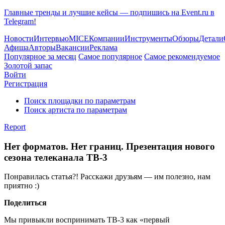
Главные тренды и лучшие кейсы — подпишись на Event.ru в
Telegram!
Новости
Интервью
MICE
Компании
Инструменты
Обзоры
Детали
Афиша
Авторы
Вакансии
Реклама
Популярное за месяц
Самое популярное
Самое рекомендуемое
Золотой запас
Войти
Регистрация
Поиск площадки по параметрам
Поиск артиста по параметрам
Report
Нет форматов. Нет границ. Презентация нового
сезона телеканала ТВ-3
Понравилась статья?! Расскажи друзьям — им полезно, нам
приятно :)
Поделиться
Мы привыкли воспринимать ТВ-3 как «первый