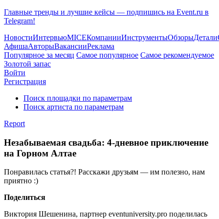
Главные тренды и лучшие кейсы — подпишись на Event.ru в
Telegram!
Новости
Интервью
MICE
Компании
Инструменты
Обзоры
Детали
Афиша
Авторы
Вакансии
Реклама
Популярное за месяц
Самое популярное
Самое рекомендуемое
Золотой запас
Войти
Регистрация
Поиск площадки по параметрам
Поиск артиста по параметрам
Report
Незабываемая свадьба: 4-дневное приключение
на Горном Алтае
Понравилась статья?! Расскажи друзьям — им полезно, нам
приятно :)
Поделиться
Виктория Шешенина, партнер eventuniversity.pro поделилась