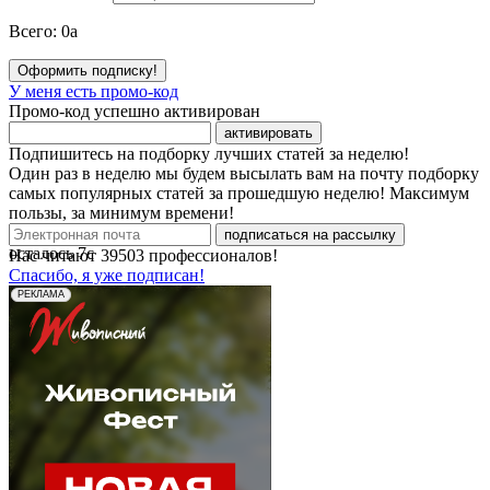
Всего:
0
a
Оформить подписку!
У меня есть промо-код
Промо-код успешно активирован
активировать
Подпишитесь на подборку лучших статей за неделю!
Один раз в неделю мы будем высылать вам на почту подборку
самых популярных статей за прошедшую неделю! Максимум
пользы, за минимум времени!
подписаться на рассылку
осталось
7
с
Нас читают
39503
профессионалов!
Спасибо, я уже подписан!