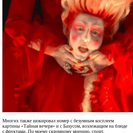
Многих также шокировал номер с безумным косплеем
картины «Тайная вечеря» и с Бахусом, возлежащим на блюде
с фруктами. По моему скромному мнению, спорт,