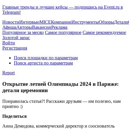
Главные тренды и лучшие кейсы — подпишись на Event.ru в
Telegram!
Новости
Интервью
MICE
Компании
Инструменты
Обзоры
Детали
Афиша
Авторы
Вакансии
Реклама
Популярное за месяц
Самое популярное
Самое рекомендуемое
Золотой запас
Войти
Регистрация
Поиск площадки по параметрам
Поиск артиста по параметрам
Report
Открытие летней Олимпиады 2024 в Париже:
детали церемонии
Понравилась статья?! Расскажи друзьям — им полезно, нам
приятно :)
Поделиться
Анна Демидова, коммерческий директор и сооснователь