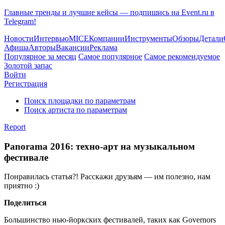
Главные тренды и лучшие кейсы — подпишись на Event.ru в
Telegram!
Новости
Интервью
MICE
Компании
Инструменты
Обзоры
Детали
Афиша
Авторы
Вакансии
Реклама
Популярное за месяц
Самое популярное
Самое рекомендуемое
Золотой запас
Войти
Регистрация
Поиск площадки по параметрам
Поиск артиста по параметрам
Report
Panorama 2016: техно-арт на музыкальном
фестивале
Понравилась статья?! Расскажи друзьям — им полезно, нам
приятно :)
Поделиться
Большинство нью-йоркских фестивалей, таких как Governors