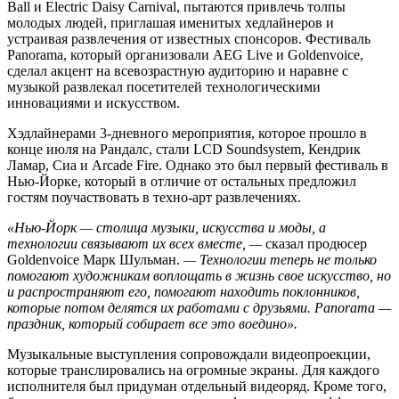
Ball и Electric Daisy Carnival, пытаются привлечь толпы
молодых людей, приглашая именитых хедлайнеров и
устраивая развлечения от известных спонсоров. Фестиваль
Panorama, который организовали AEG Live и Goldenvoice,
сделал акцент на всевозрастную аудиторию и наравне с
музыкой развлекал посетителей технологическими
инновациями и искусством.
Хэдлайнерами 3-дневного мероприятия, которое прошло в
конце июля на Рандалс, стали LCD Soundsystem, Кендрик
Ламар, Сиа и Arcade Fire. Однако это был первый фестиваль в
Нью-Йорке, который в отличие от остальных предложил
гостям поучаствовать в техно-арт развлечениях.
«Нью-Йорк — столица музыки, искусства и моды, а
технологии связывают их всех вместе, —
сказал продюсер
Goldenvoice Марк Шульман.
— Технологии теперь не только
помогают художникам воплощать в жизнь свое искусство, но
и распространяют его, помогают находить поклонников,
которые потом делятся их работами с друзьями. Panorama —
праздник, который собирает все это воедино».
Музыкальные выступления сопровождали видеопроекции,
которые транслировались на огромные экраны. Для каждого
исполнителя был придуман отдельный видеоряд. Кроме того,