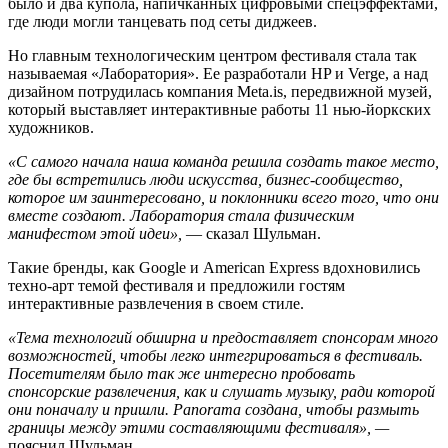
было и два купола, напичканных цифровыми спецэффектами,
где люди могли танцевать под сеты диджеев.
Но главным технологическим центром фестиваля стала так
называемая «Лаборатория». Ее разработали HP и Verge, а над
дизайном потрудилась компания Meta.is, передвижной музей,
который выставляет интерактивные работы 11 нью-йоркских
художников.
«С самого начала наша команда решила создать такое место,
где бы встретились люди искусства, бизнес-сообщество,
которое им заинтересовано, и поклонники всего того, что они
вместе создают. Лаборатория стала физическим
манифестом этой идеи»,
— сказал Шульман.
Такие бренды, как Google и American Express вдохновились
техно-арт темой фестиваля и предложили гостям
интерактивные развлечения в своем стиле.
«Тема технологий обширна и предоставляет спонсорам много
возможностей, чтобы легко интегрироваться в фестиваль.
Посетителям было так же интересно пробовать
спонсорские развлечения, как и слушать музыку, ради которой
они поначалу и пришли. Panorama создана, чтобы размыть
границы между этими составляющими фестиваля», —
пояснил Шульман.