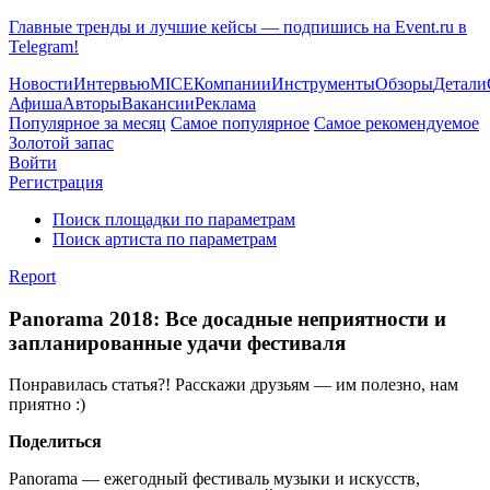
Главные тренды и лучшие кейсы — подпишись на Event.ru в
Telegram!
Новости
Интервью
MICE
Компании
Инструменты
Обзоры
Детали
Афиша
Авторы
Вакансии
Реклама
Популярное за месяц
Самое популярное
Самое рекомендуемое
Золотой запас
Войти
Регистрация
Поиск площадки по параметрам
Поиск артиста по параметрам
Report
Panorama 2018: Все досадные неприятности и
запланированные удачи фестиваля
Понравилась статья?! Расскажи друзьям — им полезно, нам
приятно :)
Поделиться
Panorama — ежегодный фестиваль музыки и искусств,