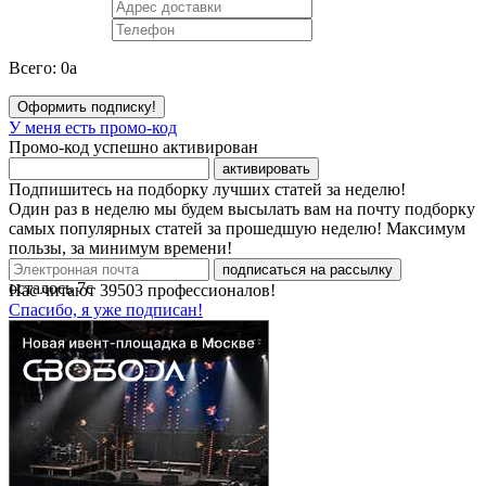
Всего:
0
a
Оформить подписку!
У меня есть промо-код
Промо-код успешно активирован
активировать
Подпишитесь на подборку лучших статей за неделю!
Один раз в неделю мы будем высылать вам на почту подборку
самых популярных статей за прошедшую неделю! Максимум
пользы, за минимум времени!
подписаться на рассылку
осталось
7
с
Нас читают
39503
профессионалов!
Спасибо, я уже подписан!