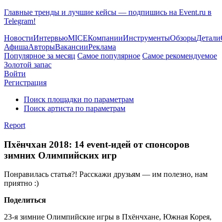
Главные тренды и лучшие кейсы — подпишись на Event.ru в
Telegram!
Новости
Интервью
MICE
Компании
Инструменты
Обзоры
Детали
Афиша
Авторы
Вакансии
Реклама
Популярное за месяц
Самое популярное
Самое рекомендуемое
Золотой запас
Войти
Регистрация
Поиск площадки по параметрам
Поиск артиста по параметрам
Report
Пхёнчхан 2018: 14 event-идей от спонсоров
зимних Олимпийских игр
Понравилась статья?! Расскажи друзьям — им полезно, нам
приятно :)
Поделиться
23-я зимние Олимпийские игры в Пхёнчхане, Южная Корея,