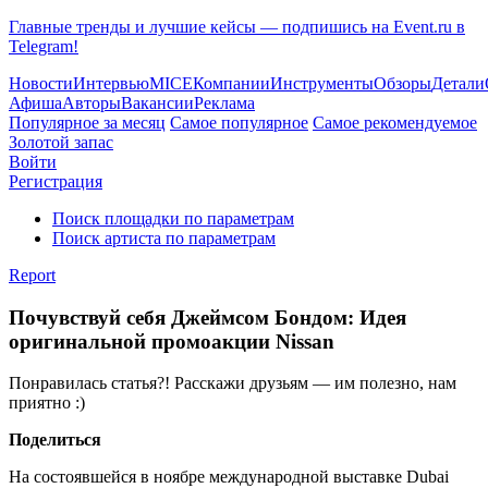
Главные тренды и лучшие кейсы — подпишись на Event.ru в
Telegram!
Новости
Интервью
MICE
Компании
Инструменты
Обзоры
Детали
Афиша
Авторы
Вакансии
Реклама
Популярное за месяц
Самое популярное
Самое рекомендуемое
Золотой запас
Войти
Регистрация
Поиск площадки по параметрам
Поиск артиста по параметрам
Report
Почувствуй себя Джеймсом Бондом: Идея
оригинальной промоакции Nissan
Понравилась статья?! Расскажи друзьям — им полезно, нам
приятно :)
Поделиться
На состоявшейся в ноябре международной выставке Dubai