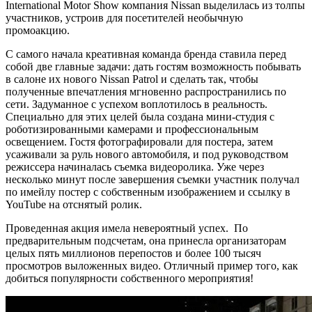
International Motor Show компания Nissan выделилась из толпы
участников, устроив для посетителей необычную
промоакцию.
С самого начала креативная команда бренда ставила перед
собой две главные задачи: дать гостям возможность побывать
в салоне их нового Nissan Patrol и сделать так, чтобы
полученные впечатления мгновенно распространились по
сети. Задуманное с успехом воплотилось в реальность.
Специально для этих целей была создана мини-студия с
роботизированными камерами и профессиональным
освещением. Гостя фотографировали для постера, затем
усаживали за руль нового автомобиля, и под руководством
режиссера начиналась съемка видеоролика. Уже через
несколько минут после завершения съемки участник получал
по имейлу постер с собственным изображением и ссылку в
YouTube на отснятый ролик.
Проведенная акция имела невероятный успех. По
предварительным подсчетам, она принесла организаторам
целых пять миллионов перепостов и более 100 тысяч
просмотров выложенных видео. Отличный пример того, как
добиться популярности собственного мероприятия!