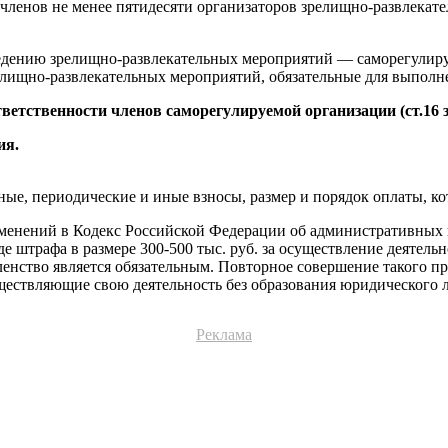
 членов не менее пятидесяти организаторов зрелищно-развлека
ведению зрелищно-развлекательных мероприятий — саморегулиру
елищно-развлекательных мероприятий, обязательные для выполн
ветственности членов саморегулируемой организации (ст.16 
ия.
ые, периодические и иные взносы, размер и порядок оплаты, к
зменений в Кодекс Российской Федерации об административных
е штрафа в размере 300-500 тыс. руб. за осуществление деятел
енство является обязательным. Повторное совершение такого п
уществляющие свою деятельность без образования юридического л
Реклама