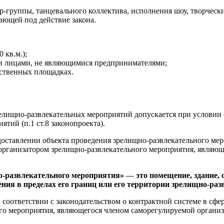
р-группы, танцевального коллектива, исполнения шоу, творческ
ающей под действие закона.
 кв.м.);
и лицами, не являющимися предпринимателями;
бственных площадках.
лищно-развлекательных мероприятий допускается при условии о
тий (п.1 ст.8 законопроекта).
ставлении объекта проведения зрелищно-развлекательного меро
 организатором зрелищно-развлекательного мероприятия, являющ
о-развлекательного мероприятия»
—
это помещение, здание, 
ения в пределах его границ или его территории зрелищно-ра
соответствии с законодательством о контрактной системе в сфер
го мероприятия, являющегося членом саморегулируемой организац