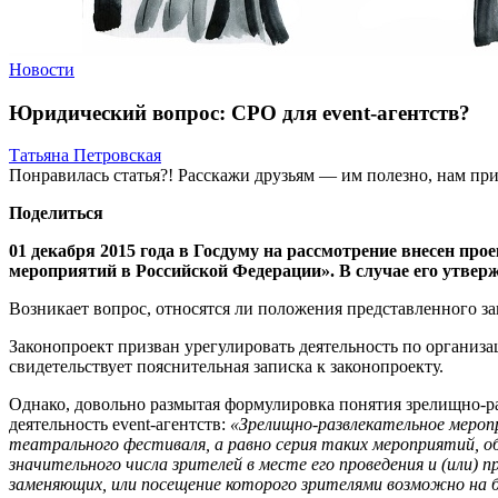
Новости
Юридический вопрос: СРО для event-агентств?
Татьяна Петровская
Понравилась статья?! Расскажи друзьям — им полезно, нам при
Поделиться
01 декабря 2015 года в Госдуму на рассмотрение внесен пр
мероприятий в Российской Федерации». В случае его утвержд
Возникает вопрос, относятся ли положения представленного зак
Законопроект призван урегулировать деятельность по организа
свидетельствует пояснительная записка к законопроекту.
Однако, довольно размытая формулировка понятия зрелищно-разв
деятельность event-агентств:
«Зрелищно-развлекательное меропр
театрального фестиваля, а равно серия таких мероприятий, о
значительного числа зрителей в месте его проведения и (или)
заменяющих, или посещение которого зрителями возможно на б