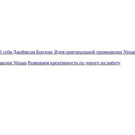
й себя Джеймсом Бондом: Идея оригинальной промоакции Niss
акции Nissan
Развиваем креативность по дороге на работу