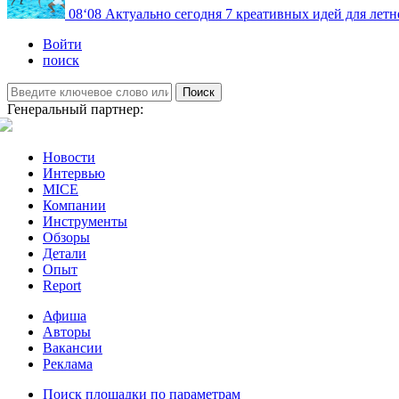
08
‘08
Актуально сегодня
7 креативных идей для летн
Войти
поиск
Поиск
Генеральный партнер:
Новости
Интервью
MICE
Компании
Инструменты
Обзоры
Детали
Опыт
Report
Афиша
Авторы
Вакансии
Реклама
Поиск площадки по параметрам