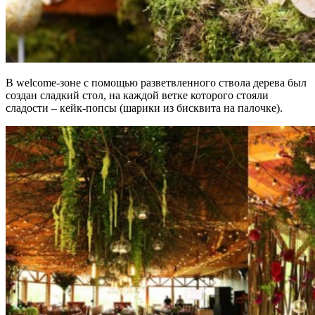
В welcome-зоне с помощью разветвленного ствола дерева был
создан сладкий стол, на каждой ветке которого стояли
сладости – кейк-попсы (шарики из бисквита на палочке).