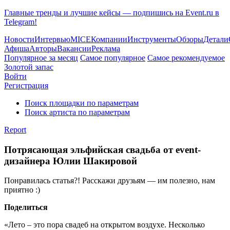
Главные тренды и лучшие кейсы — подпишись на Event.ru в
Telegram!
Новости
Интервью
MICE
Компании
Инструменты
Обзоры
Детали
Афиша
Авторы
Вакансии
Реклама
Популярное за месяц
Самое популярное
Самое рекомендуемое
Золотой запас
Войти
Регистрация
Поиск площадки по параметрам
Поиск артиста по параметрам
Report
Потрясающая эльфийская свадьба от event-
дизайнера Юлии Шакировой
Понравилась статья?! Расскажи друзьям — им полезно, нам
приятно :)
Поделиться
«Лето – это пора свадеб на открытом воздухе. Несколько