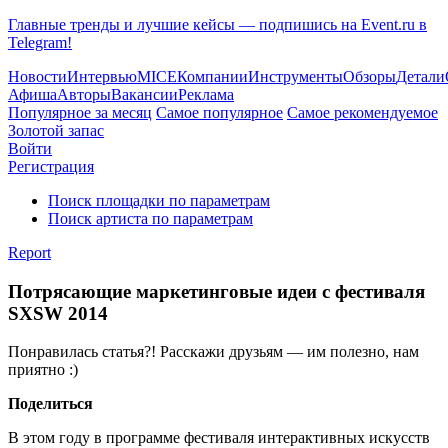
Главные тренды и лучшие кейсы — подпишись на Event.ru в
Telegram!
Новости
Интервью
MICE
Компании
Инструменты
Обзоры
Детали
Афиша
Авторы
Вакансии
Реклама
Популярное за месяц
Самое популярное
Самое рекомендуемое
Золотой запас
Войти
Регистрация
Поиск площадки по параметрам
Поиск артиста по параметрам
Report
Потрясающие маркетинговые идеи с фестиваля
SXSW 2014
Понравилась статья?! Расскажи друзьям — им полезно, нам
приятно :)
Поделиться
В этом году в программе фестиваля интерактивных искусств