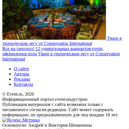
Ужин в
тропическом лесу от Conservation International
Все на танцпол! 12 удивительных вариантов event-
оформления пола
Ужин в тропическом лесу от Conservation
International
О сайте
Авторы
Реклама
Контакты
© Event.ru, 2026
Информационный портал event-индустрии
Публикация материалов с сайта возможна только с
письменного согласия редакции. Сайт может содержать
информацию, не предназначенную для лиц младше 18 лет.
Основатели: Андрей и Виктория Шешенины