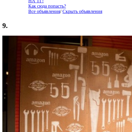
НА ТГ!
Как сюда попасть?
Все объявления
/
Скрыть объявления
9.