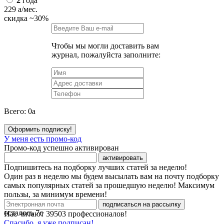
2
года
229
a
/мес.
скидка
~30%
Чтобы мы могли доставить вам
журнал, пожалуйста заполните:
Всего:
0
a
Оформить подписку!
У меня есть промо-код
Промо-код успешно активирован
активировать
Подпишитесь на подборку лучших статей за неделю!
Один раз в неделю мы будем высылать вам на почту подборку
самых популярных статей за прошедшую неделю! Максимум
пользы, за минимум времени!
подписаться на рассылку
осталось
7
с
Нас читают
39503
профессионалов!
Спасибо, я уже подписан!