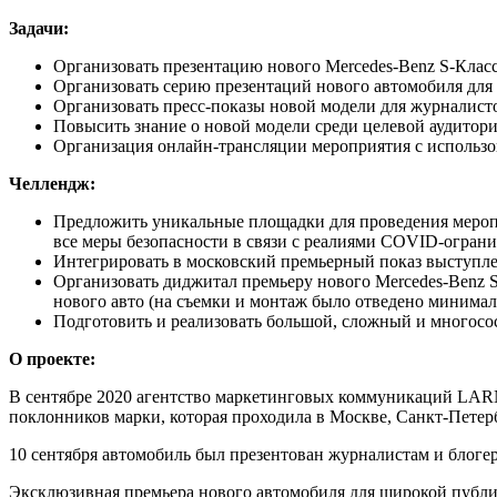
Задачи:
Организовать презентацию нового Mercedes-Benz S-Класс
Организовать серию презентаций нового автомобиля для 
Организовать пресс-показы новой модели для журналист
Повысить знание о новой модели среди целевой аудитори
Организация онлайн-трансляции мероприятия с использ
Челлендж:
Предложить уникальные площадки для проведения меропр
все меры безопасности в связи с реалиями COVID-огран
Интегрировать в московский премьерный показ выступл
Организовать диджитал премьеру нового Mercedes-Benz S
нового авто (на съемки и монтаж было отведено минимал
Подготовить и реализовать большой, сложный и многосос
О проекте:
В сентябре 2020 агентство маркетинговых коммуникаций LAR
поклонников марки, которая проходила в Москве, Санкт-Петерб
10 сентября автомобиль был презентован журналистам и блоге
Эксклюзивная премьера нового автомобиля для широкой публики