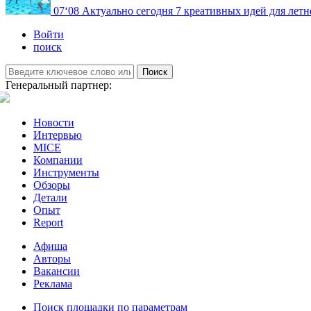
07
‘08
Актуально сегодня
7 креативных идей для летн
Войти
поиск
Поиск
Генеральный партнер:
Новости
Интервью
MICE
Компании
Инструменты
Обзоры
Детали
Опыт
Report
Афиша
Авторы
Вакансии
Реклама
Поиск площадки по параметрам