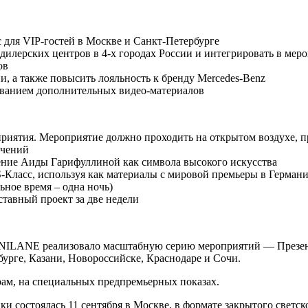
 для VIP-гостей в Москве и Санкт-Петербурге
дилерских центров в 4-х городах России и интегрировать в мер
ов
и, а также повысить лояльность к бренду Mercedes-Benz
ованием дополнительных видео-материалов
иятия. Мероприятие должно проходить на открытом воздухе, пр
ичений
ение Аиды Гарифуллиной как символа высокого искусства
-Класс, используя как материалы с мировой премьеры в Германи
ьное время – одна ночь)
тавный проект за две недели
NILANE реализовало масштабную серию мероприятий — Презент
урге, Казани, Новороссийске, Краснодаре и Сочи.
рам, на специальных предпремьерных показах.
 состоялась 11 сентября в Москве, в формате закрытого светск