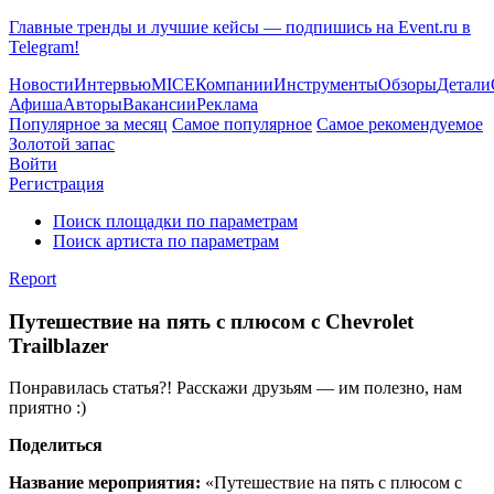
Главные тренды и лучшие кейсы — подпишись на Event.ru в
Telegram!
Новости
Интервью
MICE
Компании
Инструменты
Обзоры
Детали
Афиша
Авторы
Вакансии
Реклама
Популярное за месяц
Самое популярное
Самое рекомендуемое
Золотой запас
Войти
Регистрация
Поиск площадки по параметрам
Поиск артиста по параметрам
Report
Путешествие на пять с плюсом с Chevrolet
Trailblazer
Понравилась статья?! Расскажи друзьям — им полезно, нам
приятно :)
Поделиться
Название мероприятия:
«Путешествие на пять с плюсом с