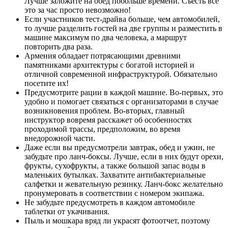
Лучше заложите на обед побольше времени. Съесть все
это за чаc просто невозможно!
Если участников тест-драйва больше, чем автомобилей,
то лучше разделить гостей на две группы и разместить в
машине максимум по два человека, а маршрут
повторить два раза.
Армения обладает потрясающими древними
памятниками архитектуры с богатой историей и
отличной современной инфраструктурой. Обязательно
посетите их!
Предусмотрите рации в каждой машине. Во-первых, это
удобно и помогает связаться с организаторами в случае
возникновения проблем. Во-вторых, главный
инструктор вовремя расскажет об особенностях
проходимой трассы, предположим, во время
внедорожной части.
Даже если вы предусмотрели завтрак, обед и ужин, не
забудьте про ланч-боксы. Лучше, если в них будут орехи,
фрукты, сухофрукты, а также большой запас воды в
маленьких бутылках. Захватите антибактериальные
салфетки и жевательную резинку. Ланч-бокс желательно
пронумеровать в соответствии с номером экипажа.
Не забудьте предусмотреть в каждом автомобиле
таблетки от укачивания.
Пыль и мошкара вряд ли украсят фотоотчет, поэтому