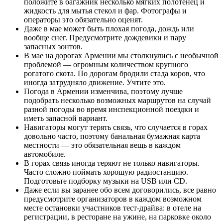
положите в багажник несколько мягких полотенец и
жидкость для мытья стекол и фар. Фотографы и
операторы это обязательно оценят.
Даже в мае может быть плохая погода, дождь или
вообще снег. Предусмотрите дождевики и пару
запасных зонтов.
В мае на дорогах Армении мы столкнулись с необычной
проблемой — огромным количеством крупного
рогатого скота. По дорогам бродили стада коров, что
иногда затрудняло движение. Учтите это.
Погода в Армении изменчива, поэтому лучше
подобрать несколько возможных маршрутов на случай
разной погоды во время инспекционной поездки и
иметь запасной вариант.
Навигаторы могут терять связь, что случается в горах
довольно часто, поэтому банальная бумажная карта
местности — это обязательная вещь в каждом
автомобиле.
В горах связь иногда теряют не только навигаторы.
Часто сложно поймать хорошую радиостанцию.
Подготовьте подборку музыки на USB или CD.
Даже если вы заранее обо всем договорились, все равно
предусмотрите организаторов в каждом возможном
месте остановки участников тест-драйва: в отеле на
регистрации, в ресторане на ужине, на парковке около