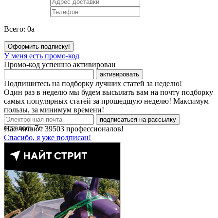
Всего:
0
a
Оформить подписку!
У меня есть промо-код
Промо-код успешно активирован
активировать
Подпишитесь на подборку лучших статей за неделю!
Один раз в неделю мы будем высылать вам на почту подборку
самых популярных статей за прошедшую неделю! Максимум
пользы, за минимум времени!
подписаться на рассылку
осталось
7
с
Нас читают
39503
профессионалов!
Спасибо, я уже подписан!