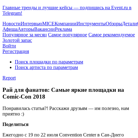
Главные тренды и лучшие кейсы — подпишись на Event.ru в
Telegram!
Новости
Интервью
MICE
Компании
Инструменты
Обзоры
Детали
Афиша
Авторы
Вакансии
Реклама
Популярное за месяц
Самое популярное
Самое рекомендуемое
Золотой запас
Войти
Регистрация
Поиск площадки по параметрам
Поиск артиста по параметрам
Report
Рай для фанатов: Самые яркие площадки на
Comic-Con 2018
Понравилась статья?! Расскажи друзьям — им полезно, нам
приятно :)
Поделиться
Ежегодно с 19 по 22 июля Convention Center в Сан-Диего