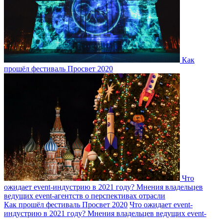
Как
прошёл фестиваль Просвет 2020
Что
ожидает event-индустрию в 2021 году? Мнения владельцев
ведущих event-агентств о перспективах отрасли
Как прошёл фестиваль Просвет 2020
Что ожидает event-
индустрию в 2021 году? Мнения владельцев ведущих event-