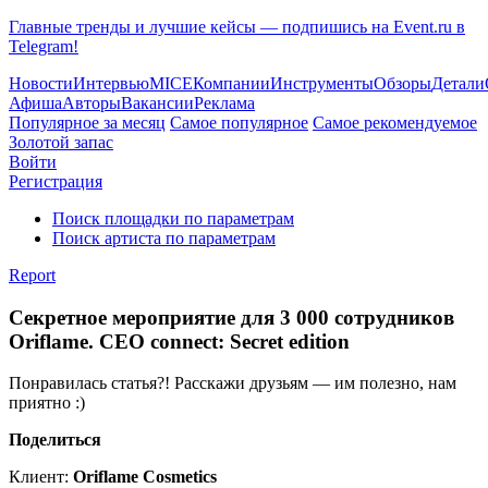
Главные тренды и лучшие кейсы — подпишись на Event.ru в
Telegram!
Новости
Интервью
MICE
Компании
Инструменты
Обзоры
Детали
Афиша
Авторы
Вакансии
Реклама
Популярное за месяц
Самое популярное
Самое рекомендуемое
Золотой запас
Войти
Регистрация
Поиск площадки по параметрам
Поиск артиста по параметрам
Report
Секретное мероприятие для 3 000 сотрудников
Oriflame. CEO connect: Secret edition
Понравилась статья?! Расскажи друзьям — им полезно, нам
приятно :)
Поделиться
Клиент:
Oriflame Cosmetics