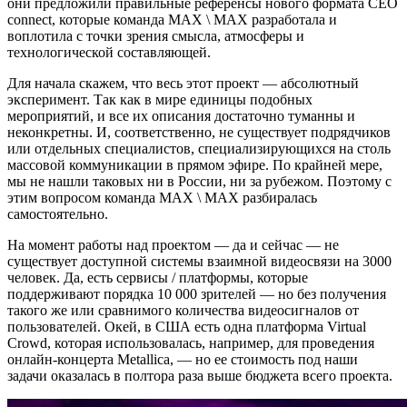
они предложили правильные референсы нового формата CEO
connect, которые команда MAX \ MAX разработала и
воплотила с точки зрения смысла, атмосферы и
технологической составляющей.
Для начала скажем, что весь этот проект — абсолютный
эксперимент. Так как в мире единицы подобных
мероприятий, и все их описания достаточно туманны и
неконкретны. И, соответственно, не существует подрядчиков
или отдельных специалистов, специализирующихся на столь
массовой коммуникации в прямом эфире. По крайней мере,
мы не нашли таковых ни в России, ни за рубежом. Поэтому с
этим вопросом команда MAX \ MAX разбиралась
самостоятельно.
На момент работы над проектом — да и сейчас — не
существует доступной системы взаимной видеосвязи на 3000
человек. Да, есть сервисы / платформы, которые
поддерживают порядка 10 000 зрителей — но без получения
такого же или сравнимого количества видеосигналов от
пользователей. Окей, в США есть одна платформа Virtual
Crowd, которая использовалась, например, для проведения
онлайн-концерта Metallica, — но ее стоимость под наши
задачи оказалась в полтора раза выше бюджета всего проекта.