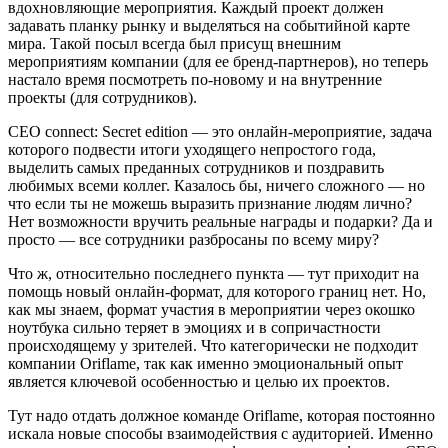
вдохновляющие мероприятия. Каждый проект должен
задавать планку рынку и выделяться на событийной карте
мира. Такой посыл всегда был присущ внешним
мероприятиям компании (для ее бренд-партнеров), но теперь
настало время посмотреть по-новому и на внутренние
проекты (для сотрудников).
CEO connect: Secret edition — это онлайн-мероприятие, задача
которого подвести итоги уходящего непростого года,
выделить самых преданных сотрудников и поздравить
любимых всеми коллег. Казалось бы, ничего сложного — но
что если ты не можешь выразить признание людям лично?
Нет возможности вручить реальные награды и подарки? Да и
просто — все сотрудники разбросаны по всему миру?
Что ж, относительно последнего пункта — тут приходит на
помощь новый онлайн-формат, для которого границ нет. Но,
как мы знаем, формат участия в мероприятии через окошко
ноутбука сильно теряет в эмоциях и в сопричастности
происходящему у зрителей. Что категорически не подходит
компании Oriflame, так как именно эмоциональный опыт
является ключевой особенностью и целью их проектов.
Тут надо отдать должное команде Oriflame, которая постоянно
искала новые способы взаимодействия с аудиторией. Именно