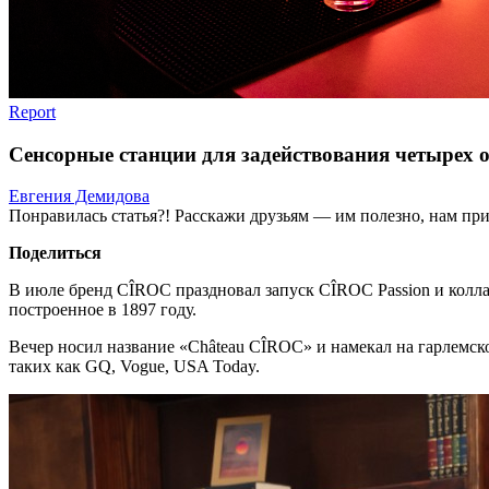
Report
Сенсорные станции для задействования четырех 
Евгения Демидова
Понравилась статья?! Расскажи друзьям — им полезно, нам при
Поделиться
В июле бренд CÎROC праздновал запуск CÎROC Passion и колла
построенное в 1897 году.
Вечер носил название «Château CÎROC» и намекал на гарлемско
таких как GQ, Vogue, USA Today.