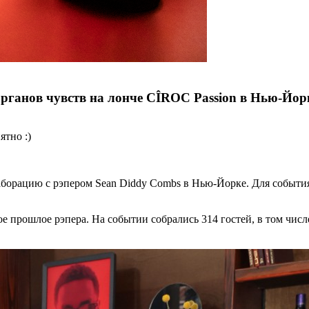
органов чувств на лонче CÎROC Passion в Нью-Йор
ятно :)
борацию с рэпером Sean Diddy Combs в Нью-Йорке. Для события 
е прошлое рэпера. На событии собрались 314 гостей, в том чис