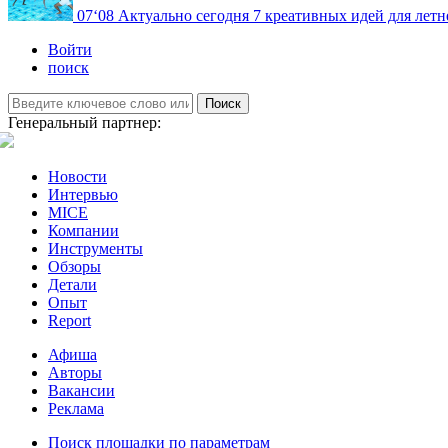
07
‘08
Актуально сегодня
7 креативных идей для летн
Войти
поиск
Поиск
Генеральный партнер:
Новости
Интервью
MICE
Компании
Инструменты
Обзоры
Детали
Опыт
Report
Афиша
Авторы
Вакансии
Реклама
Поиск площадки по параметрам