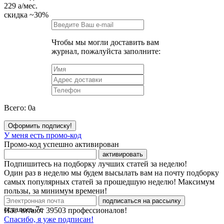
229
a
/мес.
скидка
~30%
Чтобы мы могли доставить вам
журнал, пожалуйста заполните:
Всего:
0
a
Оформить подписку!
У меня есть промо-код
Промо-код успешно активирован
активировать
Подпишитесь на подборку лучших статей за неделю!
Один раз в неделю мы будем высылать вам на почту подборку
самых популярных статей за прошедшую неделю! Максимум
пользы, за минимум времени!
подписаться на рассылку
осталось
7
с
Нас читают
39503
профессионалов!
Спасибо, я уже подписан!