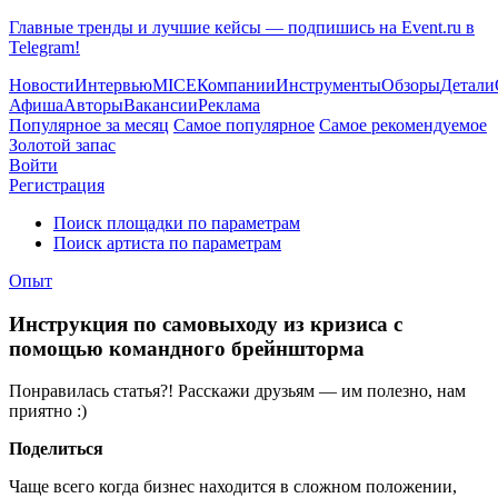
Главные тренды и лучшие кейсы — подпишись на Event.ru в
Telegram!
Новости
Интервью
MICE
Компании
Инструменты
Обзоры
Детали
Афиша
Авторы
Вакансии
Реклама
Популярное за месяц
Самое популярное
Самое рекомендуемое
Золотой запас
Войти
Регистрация
Поиск площадки по параметрам
Поиск артиста по параметрам
Опыт
Инструкция по самовыходу из кризиса с
помощью командного брейншторма
Понравилась статья?! Расскажи друзьям — им полезно, нам
приятно :)
Поделиться
Чаще всего когда бизнес находится в сложном положении,