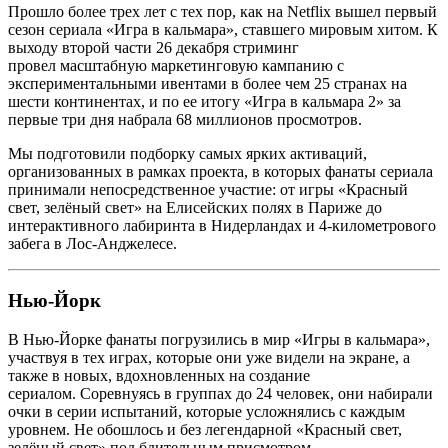
Прошло более трех лет с тех пор, как на Netflix вышел первый
сезон сериала «Игра в кальмара», ставшего мировым хитом. К
выходу
второй части 26 декабря стриминг
провел масштабную маркетинговую кампанию с
экспериментальными ивентами в более чем 25 странах на
шести континентах, и по ее
итогу
«Игра в кальмара 2» за
первые три дня набрала 68 миллионов просмотров.
Мы подготовили подборку самых ярких активаций,
организованных в рамках проекта, в которых фанаты сериала
принимали непосредственное участие: от игры «Красный
свет, зелёный свет» на Елисейских полях в Париже до
интерактивного лабиринта в Нидерландах и 4-километрового
забега в Лос-Анджелесе.
Нью-Йорк
В Нью-Йорке фанаты погрузились в мир «Игры в кальмара»,
участвуя в тех играх, которые они уже видели на экране, а
также в новых, вдохновленных на создание
сериалом. Соревнуясь в группах до 24 человек, они набирали
очки в серии испытаний, которые усложнялись с каждым
уровнем. Не обошлось и без легендарной «Красный свет,
зелёный свет» под бдительным присмотром