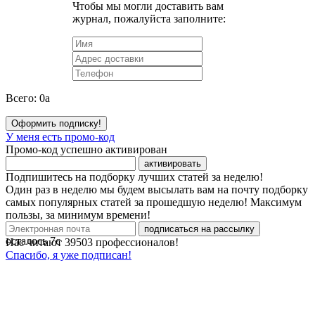
Чтобы мы могли доставить вам
журнал, пожалуйста заполните:
Всего:
0
a
Оформить подписку!
У меня есть промо-код
Промо-код успешно активирован
активировать
Подпишитесь на подборку лучших статей за неделю!
Один раз в неделю мы будем высылать вам на почту подборку
самых популярных статей за прошедшую неделю! Максимум
пользы, за минимум времени!
подписаться на рассылку
осталось
7
с
Нас читают
39503
профессионалов!
Спасибо, я уже подписан!