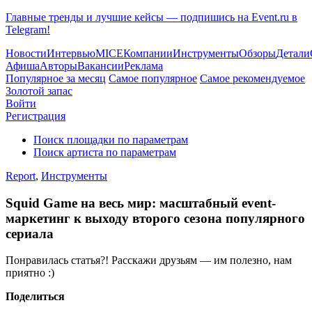
Главные тренды и лучшие кейсы — подпишись на Event.ru в
Telegram!
Новости
Интервью
MICE
Компании
Инструменты
Обзоры
Детали
Афиша
Авторы
Вакансии
Реклама
Популярное за месяц
Самое популярное
Самое рекомендуемое
Золотой запас
Войти
Регистрация
Поиск площадки по параметрам
Поиск артиста по параметрам
Report
,
Инструменты
Squid Game на весь мир: масштабный event-
маркетинг к выходу второго сезона популярного
сериала
Понравилась статья?! Расскажи друзьям — им полезно, нам
приятно :)
Поделиться