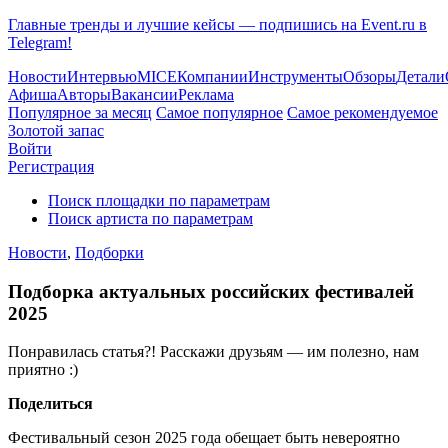
Главные тренды и лучшие кейсы — подпишись на Event.ru в
Telegram!
Новости
Интервью
MICE
Компании
Инструменты
Обзоры
Детали
Афиша
Авторы
Вакансии
Реклама
Популярное за месяц
Самое популярное
Самое рекомендуемое
Золотой запас
Войти
Регистрация
Поиск площадки по параметрам
Поиск артиста по параметрам
Новости
,
Подборки
Подборка актуальных российских фестивалей
2025
Понравилась статья?! Расскажи друзьям — им полезно, нам
приятно :)
Поделиться
Фестивальный сезон 2025 года обещает быть невероятно