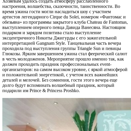
Хозяевам удалось создать атмосферу расслабленного
настроения, волшебства, сказочности, таинственности. Во
время ужина гости могли насладиться шоу с участием
артистов легендарного Cirque du Solei, номером «Фантомас и
обезьяна» из программы закрытого клуба Chateau de Fantomas,
выступлением оперного певца Давида Ванесяна. Настоящим
подарком и зарядом позитива стало выступление
эксцентричного Никиты Джигурды с его зажигательной
интерпретацией Gangnam Style. Танцевальная часть вечера
проходила под выступления группы Triangle Sun и певицы
Глюкозы. Ярким завершением ужина стал феерический салют
в честь молодоженов. Мероприятие прошло именно так, как
должен проходить праздник профессиональных event-
организаторов: на самом высоком уровне, с яркой атмосферой
и положительной энергетикой, с учетом всех важнейших
деталей и мелочей. Без сомнения, гости этого вечера еще
долго будут вспоминать волшебный праздник, который
подарили им Prince & Princess Proshko.