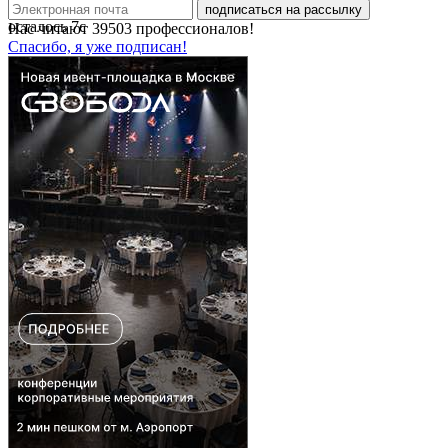
подписаться на рассылку
осталось
7
с
Нас читают
39503
профессионалов!
Спасибо, я уже подписан!