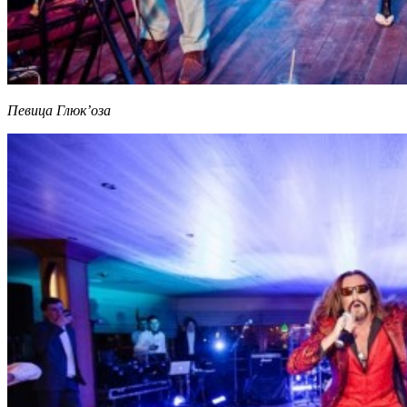
Певица Глюк’оза