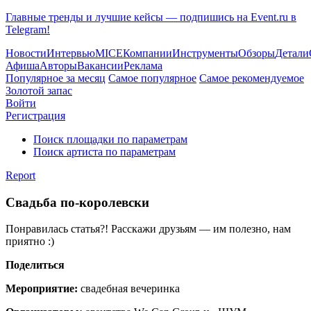
Главные тренды и лучшие кейсы — подпишись на Event.ru в
Telegram!
Новости
Интервью
MICE
Компании
Инструменты
Обзоры
Детали
Афиша
Авторы
Вакансии
Реклама
Популярное за месяц
Самое популярное
Самое рекомендуемое
Золотой запас
Войти
Регистрация
Поиск площадки по параметрам
Поиск артиста по параметрам
Report
Свадьба по-королевски
Понравилась статья?! Расскажи друзьям — им полезно, нам
приятно :)
Поделиться
Мероприятие:
свадебная вечеринка