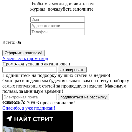
Чтобы мы могли доставить вам
журнал, пожалуйста заполните:
Всего:
0
a
Оформить подписку!
У меня есть промо-код
Промо-код успешно активирован
активировать
Подпишитесь на подборку лучших статей за неделю!
Один раз в неделю мы будем высылать вам на почту подборку
самых популярных статей за прошедшую неделю! Максимум
пользы, за минимум времени!
подписаться на рассылку
осталось
7
с
Нас читают
39503
профессионалов!
Спасибо, я уже подписан!