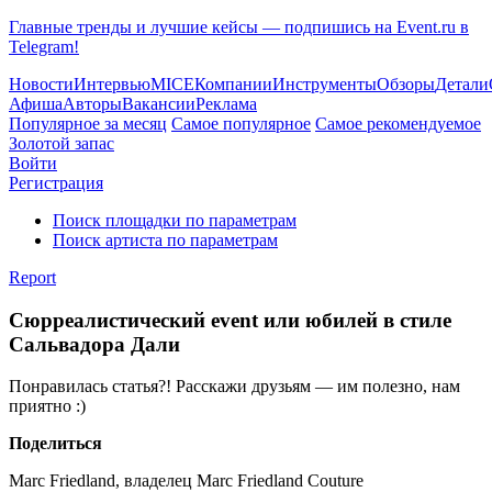
Главные тренды и лучшие кейсы — подпишись на Event.ru в
Telegram!
Новости
Интервью
MICE
Компании
Инструменты
Обзоры
Детали
Афиша
Авторы
Вакансии
Реклама
Популярное за месяц
Самое популярное
Самое рекомендуемое
Золотой запас
Войти
Регистрация
Поиск площадки по параметрам
Поиск артиста по параметрам
Report
Сюрреалистический event или юбилей в стиле
Сальвадора Дали
Понравилась статья?! Расскажи друзьям — им полезно, нам
приятно :)
Поделиться
Marc Friedland, владелец Marc Friedland Couture