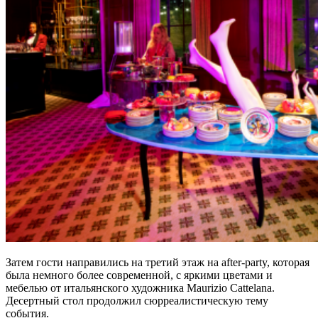
Затем гости направились на третий этаж на after-party, которая
была немного более современной, с яркими цветами и
мебелью от итальянского художника Maurizio Cattelanа.
Десертный стол продолжил сюрреалистическую тему
события.