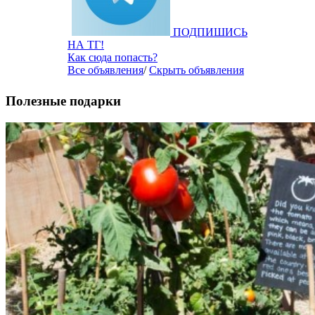
ПОДПИШИСЬ
НА ТГ!
Как сюда попасть?
Все объявления
/
Скрыть объявления
Полезные подарки