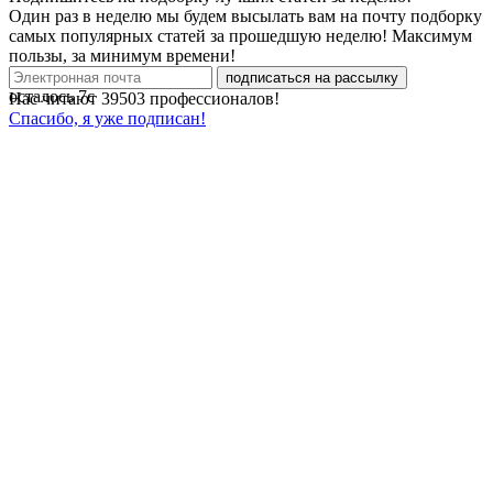
Один раз в неделю мы будем высылать вам на почту подборку
самых популярных статей за прошедшую неделю! Максимум
пользы, за минимум времени!
подписаться на рассылку
осталось
7
с
Нас читают
39503
профессионалов!
Спасибо, я уже подписан!