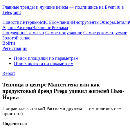
Главные тренды и лучшие кейсы — подпишись на Event.ru в
Telegram!
Новости
Интервью
MICE
Компании
Инструменты
Обзоры
Детали
Афиша
Авторы
Вакансии
Реклама
Популярное за месяц
Самое популярное
Самое рекомендуемое
Золотой запас
Войти
Регистрация
Поиск площадки по параметрам
Поиск артиста по параметрам
Report
Теплица в центре Манхэттена или как
продуктовый бренд Prego удивил жителей Нью-
Йорка
Понравилась статья?! Расскажи друзьям — им полезно, нам
приятно :)
Поделиться