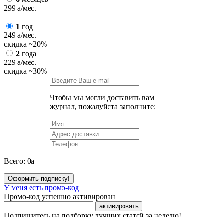
299
a
/мес.
1
год
249
a
/мес.
скидка
~20%
2
года
229
a
/мес.
скидка
~30%
Чтобы мы могли доставить вам
журнал, пожалуйста заполните:
Всего:
0
a
Оформить подписку!
У меня есть промо-код
Промо-код успешно активирован
активировать
Подпишитесь на подборку лучших статей за неделю!