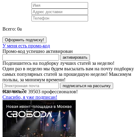
Всего:
0
a
Оформить подписку!
У меня есть промо-код
Промо-код успешно активирован
активировать
Подпишитесь на подборку лучших статей за неделю!
Один раз в неделю мы будем высылать вам на почту подборку
самых популярных статей за прошедшую неделю! Максимум
пользы, за минимум времени!
подписаться на рассылку
осталось
7
с
Нас читают
39503
профессионалов!
Спасибо, я уже подписан!