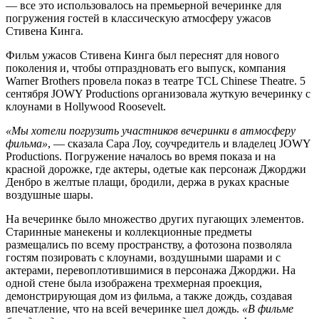
— все это использовалось на премьерной вечеринке для
погружения гостей в классическую атмосферу ужасов
Стивена Кинга.
Фильм ужасов Стивена Кинга был переснят для нового
поколения и, чтобы отпраздновать его выпуск, компания
Warner Brothers провела показ в театре TCL Chinese Theatre. 5
сентября JOWY Productions организовала жуткую вечеринку с
клоунами в Hollywood Roosevelt.
«Мы хотели погрузить участников вечеринки в атмосферу
фильма»
, — сказала Сара Лоу, соучредитель и владелец JOWY
Productions. Погружение началось во время показа и на
красной дорожке, где актеры, одетые как персонаж Джорджи
Денбро в желтые плащи, бродили, держа в руках красные
воздушные шары.
На вечеринке было множество других пугающих элементов.
Старинные манекены и коллекционные предметы
размещались по всему пространству, а фотозона позволяла
гостям позировать с клоунами, воздушными шарами и с
актерами, перевоплотившимися в персонажа Джорджи. На
одной стене была изображена трехмерная проекция,
демонстрирующая дом из фильма, а также дождь, создавая
впечатление, что на всей вечеринке шел дождь.
«В фильме