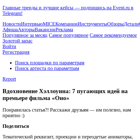
Главные тренды и лучшие кейсы — подпишись на Event.ru в
Telegram!
Новости
Интервью
MICE
Компании
Инструменты
Обзоры
Детали
Афиша
Авторы
Вакансии
Реклама
Популярное за месяц
Самое популярное
Самое рекомендуемое
Золотой запас
Войти
Регистрация
Поиск площадки по параметрам
Поиск артиста по параметрам
Report
Вдохновение Хэллоуина: 7 пугающих идей на
премьере фильма «Оно»
Понравилась статья?! Расскажи друзьям — им полезно, нам
приятно :)
Поделиться
Тематический реквизит, проекции и переодетые аниматоры,